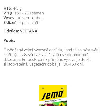
HTS
: 4-5 g
V 1 g
: 150 - 250 semen
Výsev
: březen - duben
Sklizeň
: srpen - září
Odrůda:
VŠETANA
Popis:
Osvědčená velmi výnosná odrůda, vhodná na pěstování
z přímých výsevů i ze sazečky. Dá se dlouhodobě
skladovat. Při pěstování z přímého výsevu je dobře
skladovatelná. Vegetační doba je 130-150 dní.