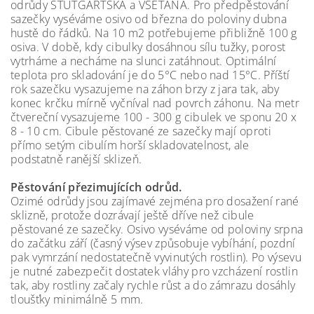
odrůdy ŠTUTGARTSKÁ a VŠETANA. Pro předpěstování
sazečky vyséváme osivo od března do poloviny dubna
hustě do řádků. Na 10 m2 potřebujeme přibližně 100 g
osiva. V době, kdy cibulky dosáhnou sílu tužky, porost
vytrháme a necháme na slunci zatáhnout. Optimální
teplota pro skladování je do 5°C nebo nad 15°C. Příští
rok sazečku vysazujeme na záhon brzy z jara tak, aby
konec krčku mírně vyčníval nad povrch záhonu. Na metr
čtvereční vysazujeme 100 - 300 g cibulek ve sponu 20 x
8 - 10 cm. Cibule pěstované ze sazečky mají oproti
přímo setým cibulím horší skladovatelnost, ale
podstatně ranější sklizeň.
Pěstování přezimujících odrůd.
Ozimé odrůdy jsou zajímavé zejména pro dosažení rané
sklizně, protože dozrávají ještě dříve než cibule
pěstované ze sazečky. Osivo vyséváme od poloviny srpna
do začátku září (časný výsev způsobuje vybíhání, pozdní
pak vymrzání nedostatečně vyvinutých rostlin). Po výsevu
je nutné zabezpečit dostatek vláhy pro vzcházení rostlin
tak, aby rostliny začaly rychle růst a do zámrazu dosáhly
tloušťky minimálně 5 mm.