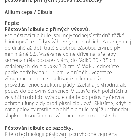
Allium cepa / Cibula
Popis:
Pěstování cibule z přímých výsevů.
Pro pěstování cibule jsou nejvhodnější středně těžké
hlinitopísčité půdy v záhřevných polohách. Zařazujeme ji
do druhé až třetí tratě s dobrou zásobou živin, s pH
minimálně 5,5. Vyséváme co nejdříve na jaře, aby
semena měla dostatek vláhy, do řádků 30 - 35 cm
vzdálených, do hloubky 2-3 cm. V řádku jednotíme
podle potřeby na 4 - 5 cm. V průběhu vegetace
věnujeme pozornost kultivaci s cílem udržet
provzdušněnou strukturu půdy. Závlaha je vhodná, ale
pouze do poloviny července. V uzavřených polohách a
ve vlhčím období vyžaduje cibule od poloviny června
ochranu fungicidy proti plísni cibulové. Sklízíme, když je
nať z poloviny rostlin polehlá a cibule mají žlutohnědou
slupku. Dosoušíme na záhonech nebo na roštech.
Pěstování cibule ze sazečky.
K této technologii pěstování jsou vhodné zejména