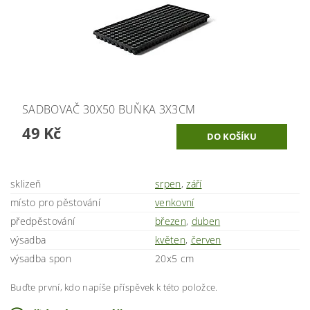
SADBOVAČ 30X50 BUŇKA 3X3CM
49 Kč
sklizeň
srpen
,
září
místo pro pěstování
venkovní
předpěstování
březen
,
duben
výsadba
květen
,
červen
výsadba spon
20x5 cm
Buďte první, kdo napíše příspěvek k této položce.