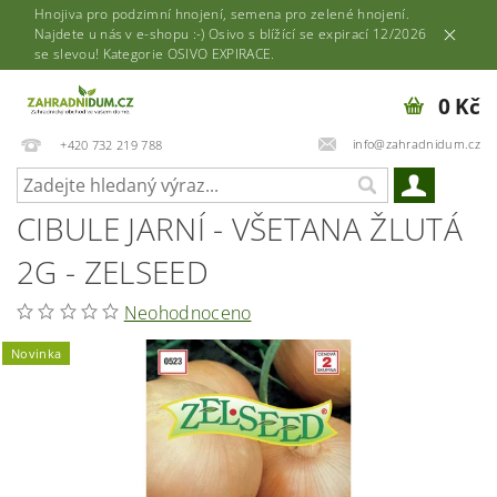
Hnojiva pro podzimní hnojení, semena pro zelené hnojení.
Najdete u nás v e-shopu :-) Osivo s blížící se expirací 12/2026
se slevou! Kategorie OSIVO EXPIRACE.
0 Kč
info@zahradnidum.cz
+420 732 219 788
CIBULE JARNÍ - VŠETANA ŽLUTÁ
2G - ZELSEED
Neohodnoceno
Novinka