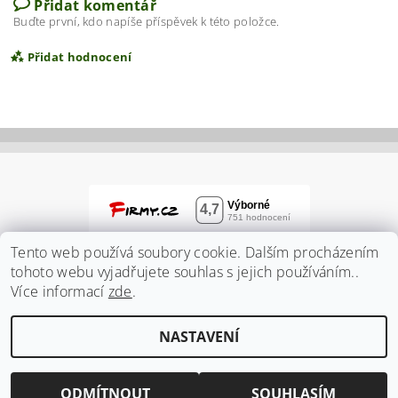
Přidat komentář
Buďte první, kdo napíše příspěvek k této položce.
Přidat hodnocení
Tento web používá soubory cookie. Dalším procházením
tohoto webu vyjadřujete souhlas s jejich používáním..
Více informací
zde
.
Vložením hodnocení souhlasíte s
podmínkami
NASTAVENÍ
ochrany osobních údajů
2026 ©
Zahradnidum.cz
, všechna práva vyhrazena
Vytvořil Shoptet
ODMÍTNOUT
SOUHLASÍM