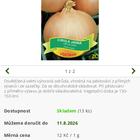
1
z 2
Osvědčená velmi výnosná odrůda, vhodná na pěstování z přímých
výsevů i ze sazečky. Dá se dlouhodobě skladovat. Při pěstování
z přímého výsevu je dobře skladovatelná. Vegetační doba je 130-
150 dní.
Dostupnost
Skladem
(13 ks)
Můžeme doručit do
11.8.2026
Měrná cena
12 Kč / 1 g