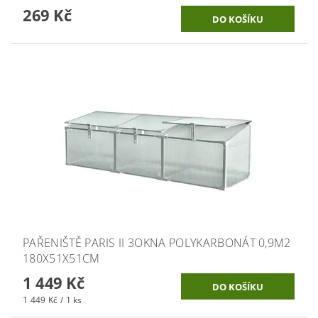
269 Kč
PAŘENIŠTĚ PARIS II 3OKNA POLYKARBONÁT 0,9M2
180X51X51CM
1 449 Kč
1 449 Kč / 1 ks