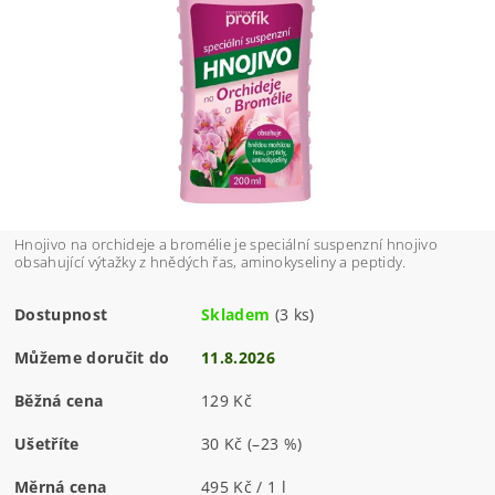
Hnojivo na orchideje a bromélie je speciální suspenzní hnojivo
obsahující výtažky z hnědých řas, aminokyseliny a peptidy.
Dostupnost
Skladem
(3 ks)
Můžeme doručit do
11.8.2026
Běžná cena
129 Kč
Ušetříte
30 Kč
(–23 %)
Měrná cena
495 Kč / 1 l