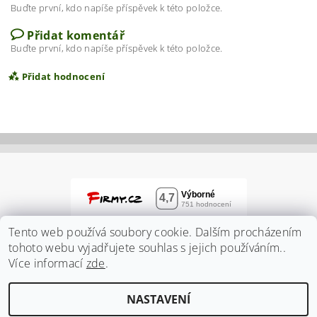
Buďte první, kdo napíše příspěvek k této položce.
Přidat komentář
Buďte první, kdo napíše příspěvek k této položce.
Přidat hodnocení
Tento web používá soubory cookie. Dalším procházením
tohoto webu vyjadřujete souhlas s jejich používáním..
Více informací
zde
.
Vložením hodnocení souhlasíte s
podmínkami
NASTAVENÍ
ochrany osobních údajů