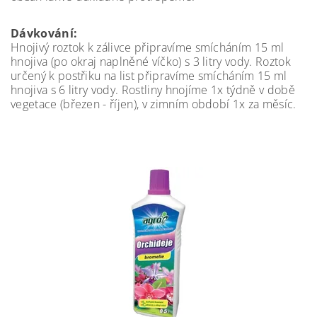
Dávkování:
Hnojivý roztok k zálivce připravíme smícháním 15 ml
hnojiva (po okraj naplněné víčko) s 3 litry vody. Roztok
určený k postřiku na list připravíme smícháním 15 ml
hnojiva s 6 litry vody. Rostliny hnojíme 1x týdně v době
vegetace (březen - říjen), v zimním období 1x za měsíc.