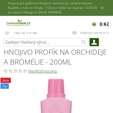
Hnojiva pro podzimní hnojení, semena pro zelené hnojení.
Najdete u nás v e-shopu :-) Osivo s blížící se expirací 12/2026
se slevou! Kategorie OSIVO EXPIRACE.
0 Kč
info@zahradnidum.cz
+420 732 219 788
HNOJIVO PROFÍK NA ORCHIDEJE
A BROMÉLIE - 200ML
Neohodnoceno
Akce
Tip