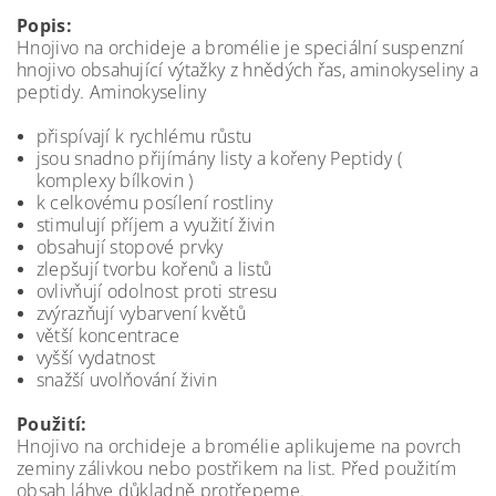
Popis:
Hnojivo na orchideje a bromélie je speciální suspenzní
hnojivo obsahující výtažky z hnědých řas, aminokyseliny a
peptidy. Aminokyseliny
přispívají k rychlému růstu
jsou snadno přijímány listy a kořeny Peptidy (
komplexy bílkovin )
k celkovému posílení rostliny
stimulují příjem a využití živin
obsahují stopové prvky
zlepšují tvorbu kořenů a listů
ovlivňují odolnost proti stresu
zvýrazňují vybarvení květů
větší koncentrace
vyšší vydatnost
snažší uvolňování živin
Použití:
Hnojivo na orchideje a bromélie aplikujeme na povrch
zeminy zálivkou nebo postřikem na list. Před použitím
obsah láhve důkladně protřepeme.