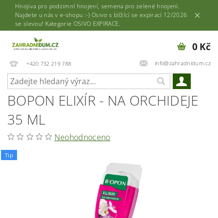
Hnojiva pro podzimní hnojení, semena pro zelené hnojení.
Najdete u nás v e-shopu :-) Osivo s blížící se expirací 12/2026
se slevou! Kategorie OSIVO EXPIRACE.
0 Kč
info@zahradnidum.cz
+420 732 219 788
BOPON ELIXÍR - NA ORCHIDEJE
35 ML
Neohodnoceno
Tip