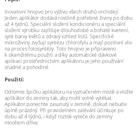
Inovativní hnojivo pro výživu všech druhů orchidejí.
Jeden aplikátor dodává rostlině potřebné živiny po dobu
až 4 týdnů. Speciální složení kondicionéru a speciální
složení výrobku zajišťuje dlouhodobé a bohaté kvetení,
syté barvy květů a zdravý vzhled listů. Specifické
mikroživiny zvyšují syntézu chlorofylu a mají pozitivní vliv
na proces fotosyntézy. Toto hnojivo je připraveno
k okamžitému použití a díky automatické dávkové
aplikaci prostřednictvím aplikátoru je jeho používání
snadné a pohodlné.
Použití:
Odlomte špičku aplikátoru na vyznačeném místě a vložte
aplikátor do zeminy tak, aby mohl volně vytékat.
Aplikátor ponechte zasunutý v zemině, dokud nebude
úplně prázdný. Při pravidelném zalévání účinkuje po
dobu až 4 týdnů, i když roztok vyteče do zeminy
mnohem dříve.