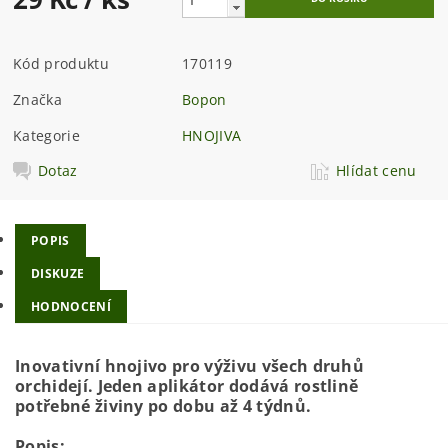
Kód produktu
170119
Značka
Bopon
Kategorie
HNOJIVA
Dotaz
Hlídat cenu
POPIS
DISKUZE
HODNOCENÍ
Inovativní hnojivo pro výživu všech druhů
orchidejí. Jeden aplikátor dodává rostlině
potřebné živiny po dobu až 4 týdnů.
Popis: