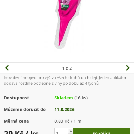
1
z 2
Inovativní hnojivo pro výživu všech druhů orchidejí. Jeden aplikátor
dodává rostlině potřebné živiny po dobu až 4 týdnů.
Dostupnost
Skladem
(16 ks)
Můžeme doručit do
11.8.2026
Měrná cena
0,83 Kč / 1 ml
29 Kč
/ ks