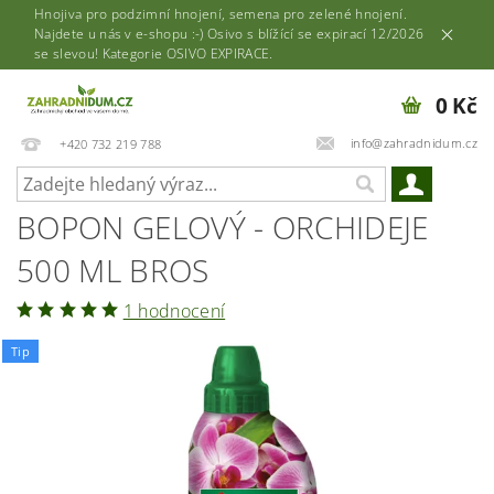
Hnojiva pro podzimní hnojení, semena pro zelené hnojení.
Najdete u nás v e-shopu :-) Osivo s blížící se expirací 12/2026
se slevou! Kategorie OSIVO EXPIRACE.
0 Kč
info@zahradnidum.cz
+420 732 219 788
BOPON GELOVÝ - ORCHIDEJE
500 ML BROS
1 hodnocení
Tip