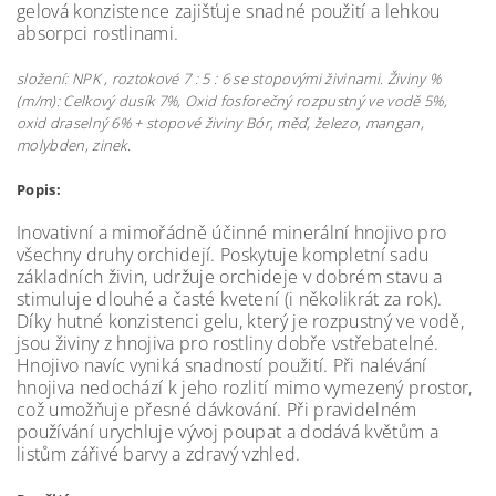
gelová konzistence zajišťuje snadné použití a lehkou
absorpci rostlinami.
složení: NPK , roztokové 7 : 5 : 6 se stopovými živinami. Živiny %
(m/m): Celkový dusík 7%, Oxid fosforečný rozpustný ve vodě 5%,
oxid draselný 6% + stopové živiny Bór, měď, železo, mangan,
molybden, zinek.
Popis:
Inovativní a mimořádně účinné minerální hnojivo pro
všechny druhy orchidejí. Poskytuje kompletní sadu
základních živin, udržuje orchideje v dobrém stavu a
stimuluje dlouhé a časté kvetení (i několikrát za rok).
Díky hutné konzistenci gelu, který je rozpustný ve vodě,
jsou živiny z hnojiva pro rostliny dobře vstřebatelné.
Hnojivo navíc vyniká snadností použití. Při nalévání
hnojiva nedochází k jeho rozlití mimo vymezený prostor,
což umožňuje přesné dávkování. Při pravidelném
používání urychluje vývoj poupat a dodává květům a
listům zářivé barvy a zdravý vzhled.