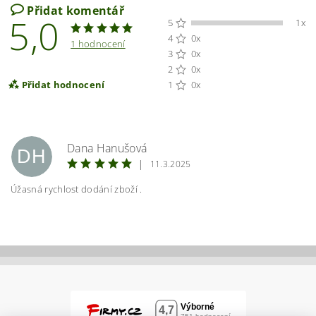
Přidat komentář
5,0
5
1x
4
0x
1 hodnocení
3
0x
2
0x
Přidat hodnocení
1
0x
Dana Hanušová
DH
|
11.3.2025
Úžasná rychlost dodání zboží .
Vložením hodnocení souhlasíte s
podmínkami
ochrany osobních údajů