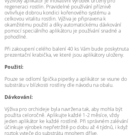
Výživový aplikátor je inovativní výrobek určený pro
regeneraci rostlin. Pravidelné používání příznivě
ovlivňuje dobrou kondici kořenového systému a
celkovou vitalitu rostlin. Výživa je připravena k
okamžitému použití a díky automatickému dávkování
pomocí speciálního aplikátoru je používání snadné a
pohodlné.
Při zakoupení celého balení 40 ks Vám bude poskytnuta
prezentační krabička, ve které jsou aplikátory uloženy.
Použití:
Pouze se odlomí špička pipetky a aplikátor se vsune do
substrátu v blízkosti rostliny dle návodu na obalu.
Dávkování:
Výživa pro orchideje byla navržena tak, aby mohla být
použita celoročně. Aplikujte každé 1-2 měsíce, vždy
jeden aplikátor ke každé rostlině. Při správném zalévání
účinkuje výrobek nepřetržitě po dobu až 4 týdnů, i když
roztok vyteče do substrátu mnohem dříve.