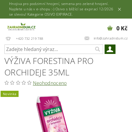
Hnojiva pro podzimní hnojení, semena pro zelené hnojení.
Najdete u nás v e-shopu :-) Osivo s blížící se expirací 12/2026
se slevou! Kategorie OSIVO EXPIRACE.
0 Kč
info@zahradnidum.cz
+420 732 219 788
VÝŽIVA FORESTINA PRO
ORCHIDEJE 35ML
Neohodnoceno
Novinka