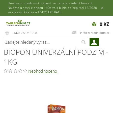
Hnojiva pro podzimní hnojení, semena pro zelené hnojení.
Najdete u nás v e-shopu :-) Osivo s blížící se expirací 12/2026
se slevou! Kategorie OSIVO EXPIRACE.
0 Kč
info@zahradnidum.cz
+420 732 219 788
BIOPON UNIVERZÁLNÍ PODZIM -
1KG
Neohodnoceno