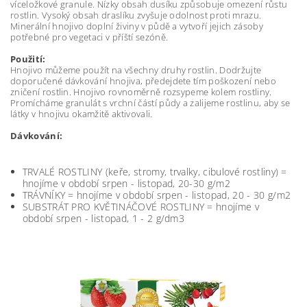
víceložkové granule. Nízky obsah dusíku způsobuje omezení růstu
rostlin. Vysoký obsah draslíku zvyšuje odolnost proti mrazu.
Minerální hnojivo doplní živiny v půdě a vytvoří jejich zásoby
potřebné pro vegetaci v příští sezóně.
Použití:
Hnojivo můžeme použít na všechny druhy rostlin. Dodržujte
doporučené dávkování hnojiva, předejdete tím poškození nebo
zničení rostlin. Hnojivo rovnoměrně rozsypeme kolem rostliny.
Promícháme granulát s vrchní částí půdy a zalijeme rostlinu, aby se
látky v hnojivu okamžitě aktivovali.
Dávkování:
TRVALÉ ROSTLINY (keře, stromy, trvalky, cibulové rostliny) =
hnojíme v období srpen - listopad, 20-30 g/m2
TRÁVNÍKY = hnojíme v období srpen - listopad, 20 - 30 g/m2
SUBSTRÁT PRO KVĚTINÁČOVÉ ROSTLINY = hnojíme v
období srpen - listopad, 1 - 2 g/dm3