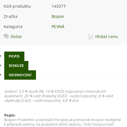
Kód produktu
140377
Značka
Bopon
Kategorie
PEVNÁ
Dotaz
Hlídat cenu
POPIS
DISKUZE
HODNOCENÍ
složení: 3,5 % dusík (N), 10 % P2O5 rozpustný v mineráních
kyselinách, 20 % oxid draselný (K2O) - vodorozpustný, 8 % oxid
vápenatý (CaO) - vodorozpustný, 4,8 % síra.
Popis:
Biopon Podzimní univerzální hnojivo je pomocné hnojivo nezbytné
k přípravě zeminy na podzimní-zimní sezónu. Toto hnojivo tvoří