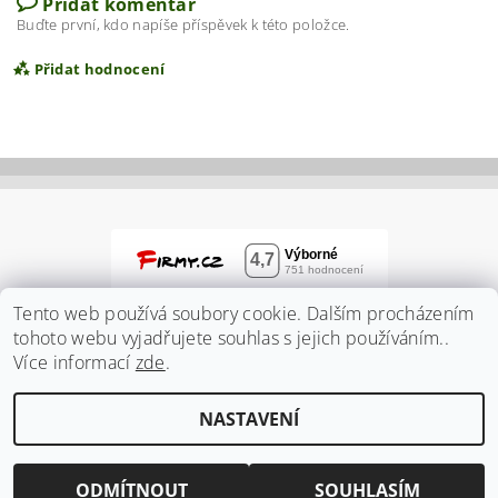
Přidat komentář
Buďte první, kdo napíše příspěvek k této položce.
Přidat hodnocení
Tento web používá soubory cookie. Dalším procházením
tohoto webu vyjadřujete souhlas s jejich používáním..
Více informací
zde
.
Vložením hodnocení souhlasíte s
podmínkami
NASTAVENÍ
ochrany osobních údajů
2026 ©
Zahradnidum.cz
, všechna práva vyhrazena
Vytvořil Shoptet
ODMÍTNOUT
SOUHLASÍM