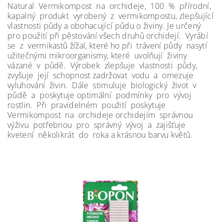
Natural Vermikompost na orchideje, 100 % přírodní,
kapalný produkt vyrobený z vermikompostu, zlepšující
vlastnosti půdy a obohacující půdu o živiny. Je určený
pro použití při pěstování všech druhů orchidejí. Vyrábí
se z vermikastů žížal, které ho při trávení půdy nasytí
užitečnými mikroorganismy, které uvolňují živiny
vázané v půdě. Výrobek zlepšuje vlastnosti půdy,
zvyšuje její schopnost zadržovat vodu a omezuje
vyluhování živin. Dále stimuluje biologický život v
půdě a poskytuje optimální podmínky pro vývoj
rostlin. Při pravidelném použití poskytuje
Vermikompost na orchideje orchidejím správnou
výživu potřebnou pro správný vývoj a zajišťuje
kvetení několikrát do roka a krásnou barvu květů.