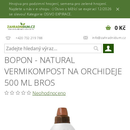
Hnojiva pro podzimní hnojení, semena pro zelené hnojení.
Najdete u nás v e-shopu :-) Osivo s blížící se expirací 12/2026
se slevou! Kategorie OSIVO EXPIRACE.
0 Kč
info@zahradnidum.cz
+420 732 219 788
BOPON - NATURAL
VERMIKOMPOST NA ORCHIDEJE
500 ML BROS
Neohodnoceno