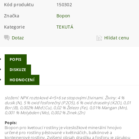
Kód produktu
150302
Značka
Bopon
Kategorie
TEKUTÁ
Dotaz
Hlídat cenu
POPIS
DISKUZE
HODNOCENÍ
složení: NPK roztokové 4+5+6 se stopovými živinami. Živiny: 4 %
dusík (N), 5 % oxid fosforečný (P2O5), 6 % oxid draselný (K2O), 0,01
Bor (B), 0,002% Měď (Cu), 0,02 % Železo (Fe), 0,01% Mangan (Mn),
0,001 % Molybden (Mo), 0,002 % Zinek (Zn)
Popis:
Biopon pro kvetoucí rostliny je vícesložkové minerální hnojivo
určené pro rostliny pěstované v květináčích, balkónové a
kontejnerové rostliny. Zvýšený obsah draslíku a fosforu je zárukou