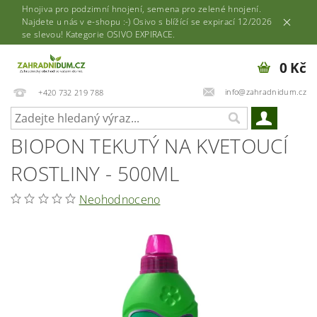
Hnojiva pro podzimní hnojení, semena pro zelené hnojení.
Najdete u nás v e-shopu :-) Osivo s blížící se expirací 12/2026
se slevou! Kategorie OSIVO EXPIRACE.
0 Kč
info@zahradnidum.cz
+420 732 219 788
BIOPON TEKUTÝ NA KVETOUCÍ
ROSTLINY - 500ML
Neohodnoceno