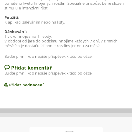
bohatého květu hnojených rostlin. Speciálně přizpůsobené složení
stimuluje intenzivní růst.
Použití:
K aplikaci zaléváním nebo na listy.
Dávkování:
1 víčko hnojiva na 1 l vody.
V období od jara do podzimu hnojíme každých 7 dní, v zimních
měsících je dostačující hnojit rostliny jednou za měsíc.
Buďte první, kdo napíše příspěvek k této položce.
Přidat komentář
Buďte první, kdo napíše příspěvek k této položce.
Přidat hodnocení