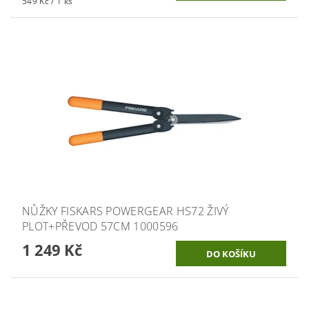
549 Kč / 1 ks
NŮŽKY FISKARS POWERGEAR HS72 ŽIVÝ
PLOT+PŘEVOD 57CM 1000596
1 249 Kč