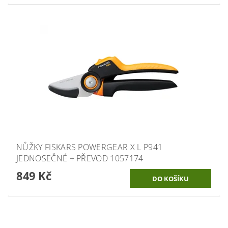
NŮŽKY FISKARS POWERGEAR X L P941
JEDNOSEČNÉ + PŘEVOD 1057174
849 Kč