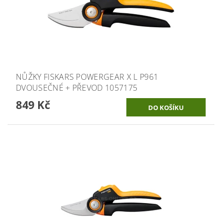
NŮŽKY FISKARS POWERGEAR X L P961
DVOUSEČNÉ + PŘEVOD 1057175
849 Kč