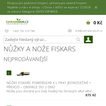
Hnojiva pro podzimní hnojení, semena pro zelené hnojení.
Najdete u nás v e-shopu :-) Osivo s blížící se expirací 12/2026
se slevou! Kategorie OSIVO EXPIRACE.
0 Kč
info@zahradnidum.cz
+420 732 219 788
NŮŽKY A NOŽE FISKARS
NEJPRODÁVANĚJŠÍ
1.
NŮŽKY FISKARS POWERGEAR X L P941 JEDNOSEČNÉ +
PŘEVOD
–
OBVYKLE DO 2 DNŮ
Nůžky jsou vhodné pro čistý hladký řez čerstvých větví větví...
875 Kč