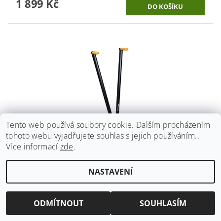
1 899 Kč
Tento web používá soubory cookie. Dalším procházením
tohoto webu vyjadřujete souhlas s jejich používáním..
Více informací
zde
.
NŮŽKY FISKARS POWERLEVER GS53 NA TRÁVU A
NASTAVENÍ
ŽIVÝ PLOT 1001565
1 998 Kč
ODMÍTNOUT
SOUHLASÍM