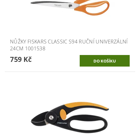
NŮŽKY FISKARS CLASSIC S94 RUČNÍ UNIVERZÁLNÍ
24CM 1001538
759 Kč