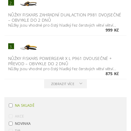
2.
NŮŽKY FISKARS ZAHRADNÍ DUALACTION P981 DVOJSEČNÉ
–
OBVYKLE DO 2 DNŮ
Nůžky jsou vhodné pro čistý hladký řez čerstvých větví větví...
999 Kč
3.
NŮŽKY FISKARS POWERGEAR X L P961 DVOUSEČNÉ +
PŘEVOD
–
OBVYKLE DO 2 DNŮ
Nůžky jsou vhodné pro čistý hladký řez čerstvých větví větví...
875 Kč
ZOBRAZIT VÍCE
NA SKLADĚ
AKCE
NOVINKA
TIP