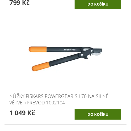
799 Kč
NŮŽKY FISKARS POWERGEAR S L70 NA SILNÉ
VĚTVE +PŘEVOD 1002104
1 049 Kč