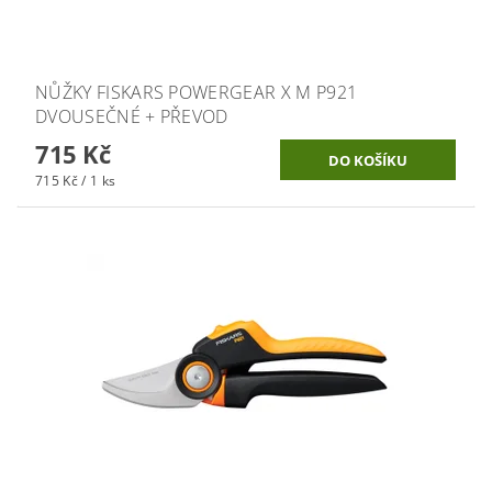
NŮŽKY FISKARS POWERGEAR X M P921
DVOUSEČNÉ + PŘEVOD
715 Kč
715 Kč / 1 ks