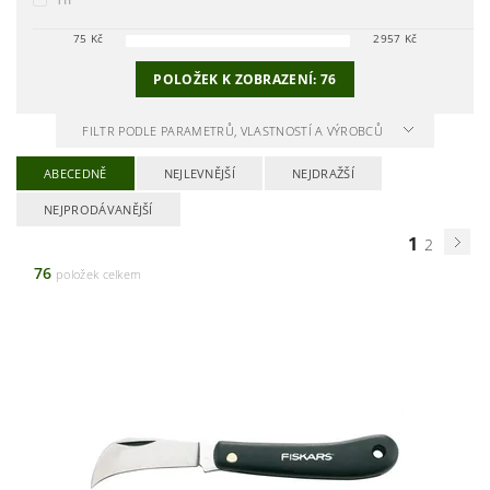
75
Kč
2957
Kč
POLOŽEK K ZOBRAZENÍ:
76
FILTR PODLE PARAMETRŮ, VLASTNOSTÍ A VÝROBCŮ
ABECEDNĚ
NEJLEVNĚJŠÍ
NEJDRAŽŠÍ
NEJPRODÁVANĚJŠÍ
1
2
76
položek celkem