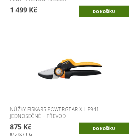
1 499 Kč
NŮŽKY FISKARS POWERGEAR X L P941
JEDNOSEČNÉ + PŘEVOD
875 Kč
875 Kč / 1 ks