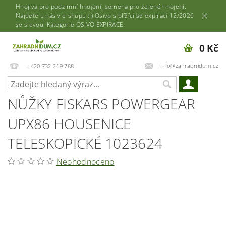
Hnojiva pro podzimní hnojení, semena pro zelené hnojení.
Najdete u nás v e-shopu :-) Osivo s blížící se expirací 12/2026
se slevou! Kategorie OSIVO EXPIRACE.
0 Kč
info@zahradnidum.cz
+420 732 219 788
NŮŽKY FISKARS POWERGEAR
UPX86 HOUSENICE
TELESKOPICKÉ 1023624
Neohodnoceno