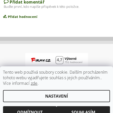
Přidat komentář
Buďte první, kdo napíše příspěvek k této položce.
Přidat hodnocení
Tento web používá soubory cookie. Dalším procházením
tohoto webu vyjadřujete souhlas s jejich používáním..
Více informací
zde
.
Vložením hodnocení souhlasíte s
podmínkami
NASTAVENÍ
ochrany osobních údajů
2026 ©
Zahradnidum.cz
, všechna práva vyhrazena
Vytvořil Shoptet
ODMÍTNOUT
SOUHLASÍM