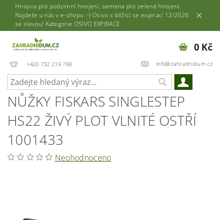
Hnojiva pro podzimní hnojení, semena pro zelené hnojení.
Najdete u nás v e-shopu :-) Osivo s blížící se expirací 12/2026
se slevou! Kategorie OSIVO EXPIRACE.
0 Kč
info@zahradnidum.cz
+420 732 219 788
NŮŽKY FISKARS SINGLESTEP
HS22 ŽIVÝ PLOT VLNITÉ OSTŘÍ
1001433
Neohodnoceno