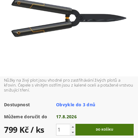
Nůžky na živý plot jsou vhodné pro zastřihávání živých plotů a
křovin. Čepele s vlnitým ostřím jsou z kalené oceli a potažené vrstvou
snižující tření.
Dostupnost
Obvykle do 3 dnů
Můžeme doručit do
17.8.2026
799 Kč
/ ks