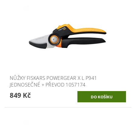
NŮŽKY FISKARS POWERGEAR X L P941
JEDNOSEČNÉ + PŘEVOD 1057174
849 Kč