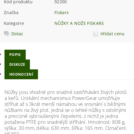
Kód produktu
92200
Značka
Fiskars
Kategorie
NŮŽKY A NOŽE FISKARS
Dotaz
Hlídat cenu
POPIS
DISKUZE
HODNOCENÍ
Nůžky jsou vhodné pro snadné zastřihávání živých plotů
a keřů. Unikátní mechanismus PowerGear umožňuje
stříhat až s 3krát menší námahou ve srovnání s běžnými
nůžkami na živý plot. Jedná se o lehké nůžky s odolnými
a precizně vybroušenými čepelemi, z nichž je jedna
potažena PTFE pro snadnější stříhání. Hmotnost: 808 g,
výška: 30 mm, délka: 630 mm, šířka: 165 mm. Označení:
HSX92