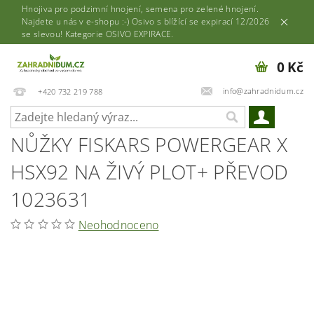
Hnojiva pro podzimní hnojení, semena pro zelené hnojení.
Najdete u nás v e-shopu :-) Osivo s blížící se expirací 12/2026
se slevou! Kategorie OSIVO EXPIRACE.
0 Kč
info@zahradnidum.cz
+420 732 219 788
NŮŽKY FISKARS POWERGEAR X
HSX92 NA ŽIVÝ PLOT+ PŘEVOD
1023631
Neohodnoceno