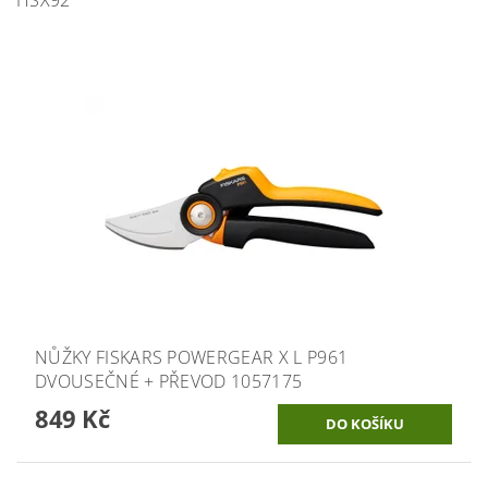
NŮŽKY FISKARS POWERGEAR X L P961
DVOUSEČNÉ + PŘEVOD 1057175
849 Kč