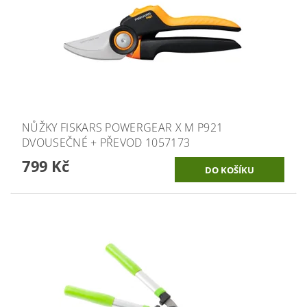
NŮŽKY FISKARS POWERGEAR X M P921
DVOUSEČNÉ + PŘEVOD 1057173
799 Kč