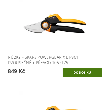
NŮŽKY FISKARS POWERGEAR X L P961
DVOUSEČNÉ + PŘEVOD 1057175
849 Kč