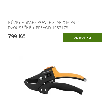
NŮŽKY FISKARS POWERGEAR X M P921
DVOUSEČNÉ + PŘEVOD 1057173
799 Kč