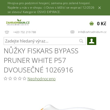
Hnojiva pro podzimní hnojení, semena pro zelené hnojení.
Najdete u nás v e-shopu :-) Osivo s blížící se expirací 12/2026
se slevou! Kategorie OSIVO EXPIRACE.
0 Kč
info@zahradnidum.cz
+420 732 219 788
NŮŽKY FISKARS BYPASS
PRUNER WHITE P57
DVOUSEČNÉ 1026916
Neohodnoceno