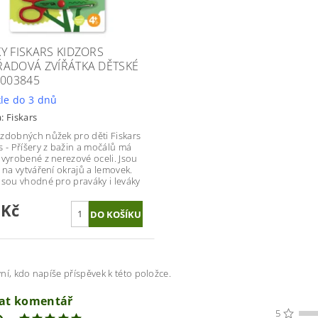
Y FISKARS KIDZORS
ADOVÁ ZVÍŘÁTKA DĚTSKÉ
1003845
le do 3 dnů
a:
Fiskars
zdobných nůžek pro děti Fiskars
s - Příšery z bažin a močálů má
 vyrobené z nerezové oceli. Jsou
í na vytváření okrajů a lemovek.
jsou vhodné pro praváky i leváky
 Kč
ní, kdo napíše příspěvek k této položce.
dat komentář
5