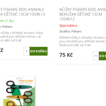
Y FISKARS KIDS ANIMALS
NŮŽKY FISKARS KIDS ANI
A DĚTSKÉ 13CM 1004613
BERUŠKA DĚTSKÉ 13CM
1004612
dem
(1 ks)
Vyprodáno
a:
Fiskars
Značka:
Fiskars
 nůžky s držadly ve tvaru včely
hodné pro stříhání doma i ve
Dětské nůžky s držadly ve tvaru 
ro děti od 5 let.
jsou vhodné pro stříhání doma i
škole pro děti od 5 let.
Kč
75 Kč