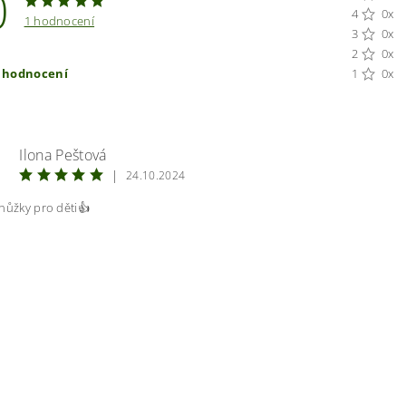
0
4
0x
1 hodnocení
3
0x
2
0x
t hodnocení
1
0x
Ilona Peštová
|
24.10.2024
nůžky pro děti👍
ením hodnocení souhlasíte s
podmínkami ochrany osobních úda