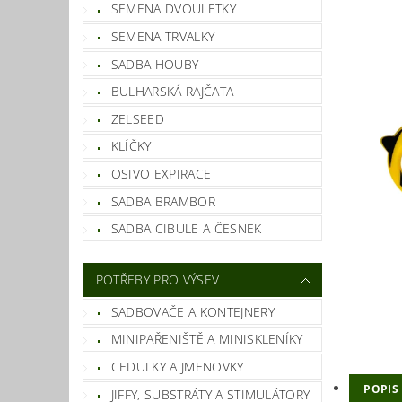
SEMENA DVOULETKY
SEMENA TRVALKY
SADBA HOUBY
BULHARSKÁ RAJČATA
ZELSEED
KLÍČKY
OSIVO EXPIRACE
SADBA BRAMBOR
SADBA CIBULE A ČESNEK
POTŘEBY PRO VÝSEV
SADBOVAČE A KONTEJNERY
MINIPAŘENIŠTĚ A MINISKLENÍKY
CEDULKY A JMENOVKY
POPIS
JIFFY, SUBSTRÁTY A STIMULÁTORY