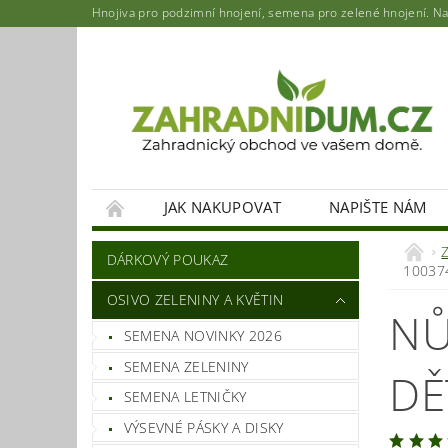
Hnojiva pro podzimní hnojení, semena pro zelené hnojení. Najd
JAK NAKUPOVAT
NAPIŠTE NÁM
DÁRKOVÝ POUKAZ
10037
OSIVO ZELENINY A KVĚTIN
NŮ
SEMENA NOVINKY 2026
SEMENA ZELENINY
DĚ
SEMENA LETNIČKY
VÝSEVNÉ PÁSKY A DISKY