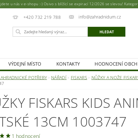
ete u nás v e-shopu :-) Osivo s blížící se expirací 12/2026 se slevou! Katego
info@zahradnidum.cz
+420 732 219 788
VÝDEJNÍ MÍSTO
KONTAKTY
HODNOCENÍ OBC
ZAHRADNICKÉ POTŘEBY
NÁŘADÍ
FISKARS
NŮŽKY A NOŽE FISKAR
47
ŽKY FISKARS KIDS AN
TSKÉ 13CM 1003747
1 hodnocení