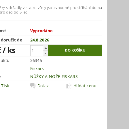
ky s držadly ve tvaru včely jsou vhodné pro stříhání doma
pro děti od 5 let.
ost
Vyprodáno
doručit do
24.8.2026
č
/ ks
duktu
36345
Fiskars
e
NŮŽKY A NOŽE FISKARS
Tisk
Dotaz
Hlídat cenu