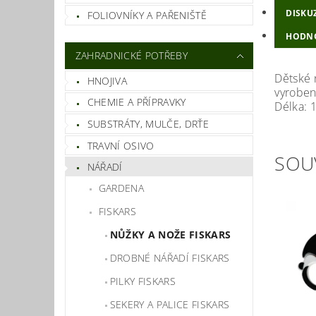
DISKU
FOLIOVNÍKY A PAŘENIŠTĚ
HODNO
ZAHRADNICKÉ POTŘEBY
Dětské n
HNOJIVA
vyrobeny
CHEMIE A PŘÍPRAVKY
Délka: 
SUBSTRÁTY, MULČE, DRŤE
TRAVNÍ OSIVO
SOU
NÁŘADÍ
GARDENA
FISKARS
NŮŽKY A NOŽE FISKARS
DROBNÉ NÁŘADÍ FISKARS
PILKY FISKARS
SEKERY A PALICE FISKARS