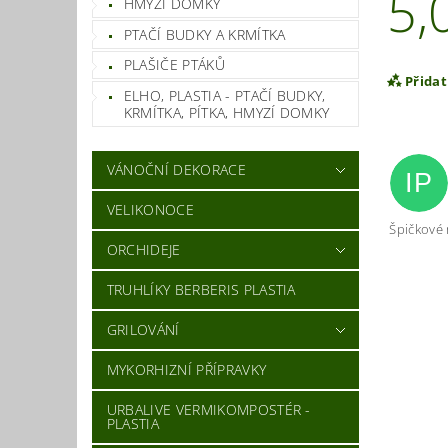
5,
HMYZÍ DOMKY
PTAČÍ BUDKY A KRMÍTKA
PLAŠIČE PTÁKŮ
Přida
ELHO, PLASTIA - PTAČÍ BUDKY,
KRMÍTKA, PÍTKA, HMYZÍ DOMKY
VÁNOČNÍ DEKORACE
IP
VELIKONOCE
Špičkové 
ORCHIDEJE
TRUHLÍKY BERBERIS PLASTIA
GRILOVÁNÍ
Vlož
MYKORHIZNÍ PŘÍPRAVKY
URBALIVE VERMIKOMPOSTÉR -
PLASTIA