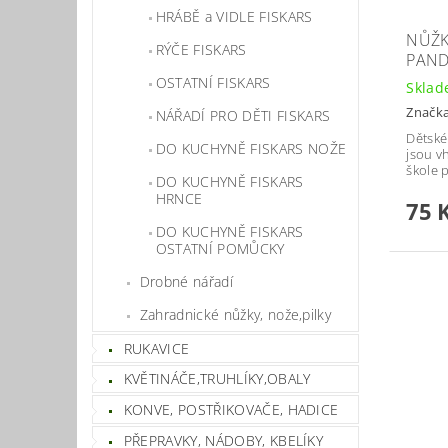
HRÁBĚ a VIDLE FISKARS
NŮŽK
RÝČE FISKARS
PAND
OSTATNÍ FISKARS
Skla
Značk
NÁŘADÍ PRO DĚTI FISKARS
Dětské
DO KUCHYNĚ FISKARS NOŽE
jsou v
škole p
DO KUCHYNĚ FISKARS
HRNCE
75 
DO KUCHYNĚ FISKARS
OSTATNÍ POMŮCKY
Drobné nářadí
Zahradnické nůžky, nože,pilky
RUKAVICE
KVĚTINÁČE,TRUHLÍKY,OBALY
KONVE, POSTŘIKOVAČE, HADICE
PŘEPRAVKY, NÁDOBY, KBELÍKY