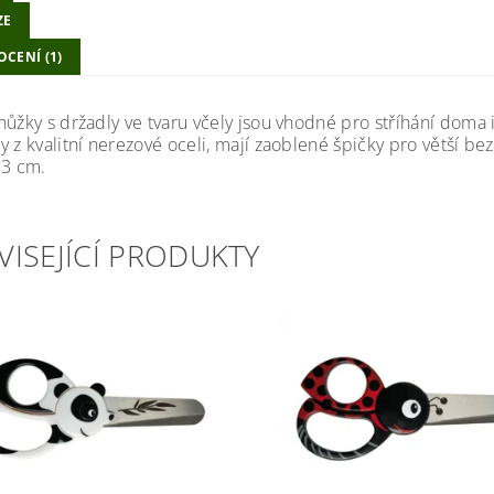
ZE
CENÍ (1)
ůžky s držadly ve tvaru včely jsou vhodné pro stříhání doma i
 z kvalitní nerezové oceli, mají zaoblené špičky pro větší be
13 cm.
VISEJÍCÍ PRODUKTY