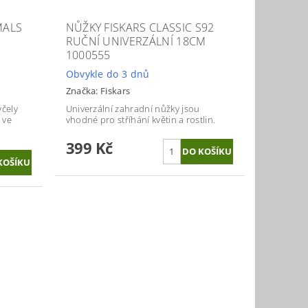
MALS
NŮŽKY FISKARS CLASSIC S92
RUČNÍ UNIVERZÁLNÍ 18CM
1000555
Obvykle do 3 dnů
Značka:
Fiskars
včely
Univerzální zahradní nůžky jsou
 ve
vhodné pro stříhání květin a rostlin.
399 Kč