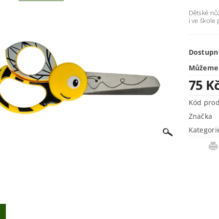
Dětské nůž
i ve škole 
Dostupn
Můžeme 
75 K
Kód pro
Značka
Kategori