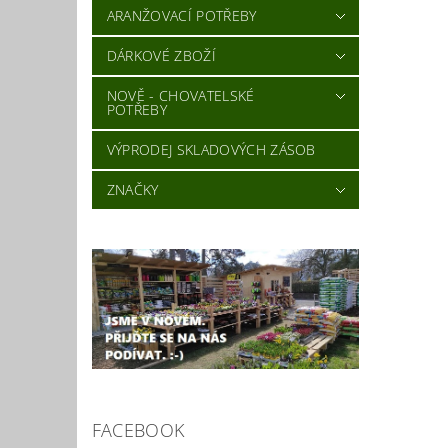
ARANŽOVACÍ POTŘEBY
DÁRKOVÉ ZBOŽÍ
NOVĚ - CHOVATELSKÉ
POTŘEBY
VÝPRODEJ SKLADOVÝCH ZÁSOB
ZNAČKY
FACEBOOK