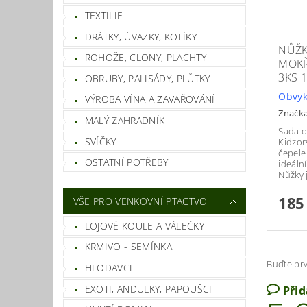
TEXTILIE
DRÁTKY, ÚVAZKY, KOLÍKY
NŮŽK
ROHOŽE, CLONY, PLACHTY
MOKŘ
3KS 
OBRUBY, PALISÁDY, PLŮTKY
Obvyk
VÝROBA VÍNA A ZAVAŘOVÁNÍ
Značk
MALÝ ZAHRADNÍK
Sada o
SVÍČKY
Kidzor
čepele
OSTATNÍ POTŘEBY
ideáln
Nůžky 
185
VŠE PRO VENKOVNÍ PTACTVO
LOJOVÉ KOULE A VÁLEČKY
KRMIVO - SEMÍNKA
Buďte prv
HLODAVCI
EXOTI, ANDULKY, PAPOUŠCI
Při