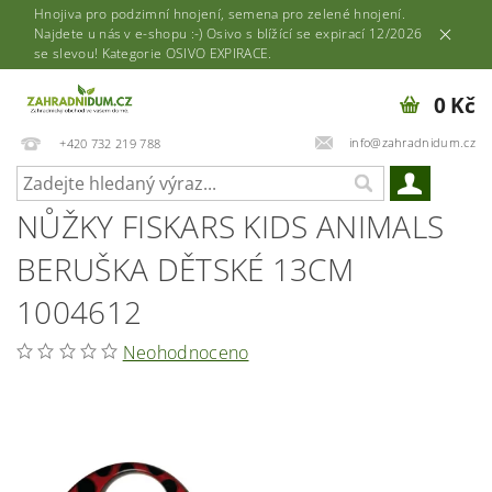
Hnojiva pro podzimní hnojení, semena pro zelené hnojení.
Najdete u nás v e-shopu :-) Osivo s blížící se expirací 12/2026
se slevou! Kategorie OSIVO EXPIRACE.
0 Kč
info@zahradnidum.cz
+420 732 219 788
NŮŽKY FISKARS KIDS ANIMALS
BERUŠKA DĚTSKÉ 13CM
1004612
Neohodnoceno