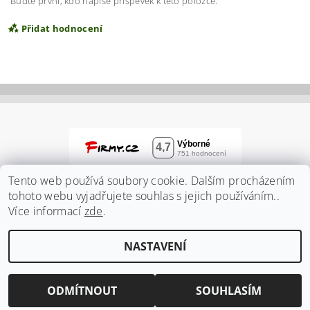
Buďte první, kdo napíše příspěvek k této položce.
Přidat hodnocení
Tento web používá soubory cookie. Dalším procházením
tohoto webu vyjadřujete souhlas s jejich používáním..
Více informací
zde
.
Vložením hodnocení souhlasíte s
podmínkami
NASTAVENÍ
ochrany osobních údajů
2026 ©
Zahradnidum.cz
, všechna práva vyhrazena
Vytvořil Shoptet
ODMÍTNOUT
SOUHLASÍM