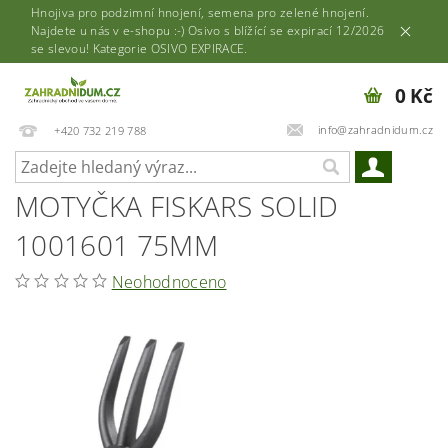
Hnojiva pro podzimní hnojení, semena pro zelené hnojení.
Najdete u nás v e-shopu :-) Osivo s blížící se expirací 12/2026
se slevou! Kategorie OSIVO EXPIRACE.
0 Kč
info@zahradnidum.cz
+420 732 219 788
MOTYČKA FISKARS SOLID
1001601 75MM
Neohodnoceno