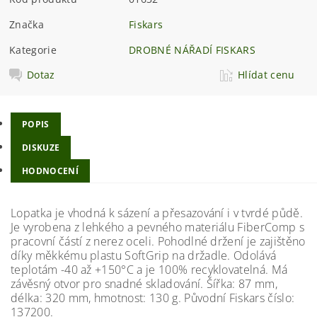
Značka
Fiskars
Kategorie
DROBNÉ NÁŘADÍ FISKARS
Dotaz
Hlídat cenu
POPIS
DISKUZE
HODNOCENÍ
Lopatka je vhodná k sázení a přesazování i v tvrdé půdě.
Je vyrobena z lehkého a pevného materiálu FiberComp s
pracovní částí z nerez oceli. Pohodlné držení je zajištěno
díky měkkému plastu SoftGrip na držadle. Odolává
teplotám -40 až +150°C a je 100% recyklovatelná. Má
závěsný otvor pro snadné skladování. Šířka: 87 mm,
délka: 320 mm, hmotnost: 130 g. Původní Fiskars číslo:
137200.