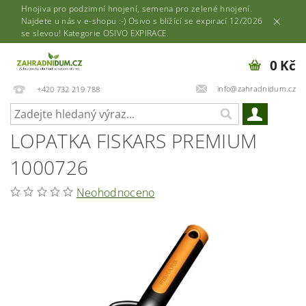
Hnojiva pro podzimní hnojení, semena pro zelené hnojení.
Najdete u nás v e-shopu :-) Osivo s blížící se expirací 12/2026
se slevou! Kategorie OSIVO EXPIRACE.
0 Kč
info@zahradnidum.cz
+420 732 219 788
LOPATKA FISKARS PREMIUM
1000726
Neohodnoceno