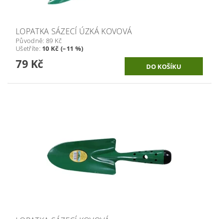
LOPATKA SÁZECÍ ÚZKÁ KOVOVÁ
Původně:
89 Kč
Ušetříte
:
10 Kč (–11 %)
79 Kč