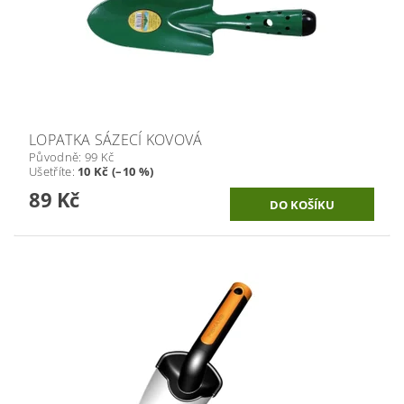
LOPATKA SÁZECÍ KOVOVÁ
Původně:
99 Kč
Ušetříte
:
10 Kč (–10 %)
89 Kč