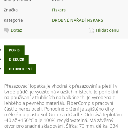
Značka
Fiskars
Kategorie
DROBNÉ NÁŘADÍ FISKARS
Dotaz
Hlídat cenu
POPIS
DISKUZE
HODNOCENÍ
Přesazovací lopatka je vhodná k přesazování a pletí i v
tvrdé půdě, je využitelná v užších místech. Je perfektní
na používání v truhlících na balkónech. Je vyrobena z
lehkého a pevného materiálu FiberComp s pracovní
částí z nerez oceli. Pohodlné držení je zajištěno díky
měkkému plastu SoftGrip na držadle. Odolává teplotám
-40 až +150°C a je 100% recyklovatelná. Má závěsný
otvor pro snadné skladování. Šířka: 70 mm, délka: 334