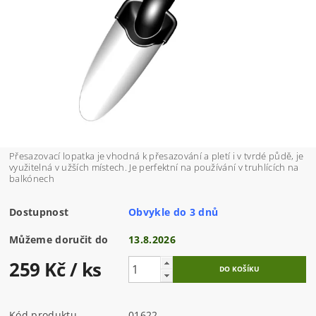
Přesazovací lopatka je vhodná k přesazování a pletí i v tvrdé půdě, je
využitelná v užších místech. Je perfektní na používání v truhlících na
balkónech
Dostupnost
Obvykle do 3 dnů
Můžeme doručit do
13.8.2026
259 Kč
/ ks
Kód produktu
01622