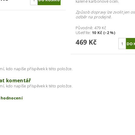
kalené karbonové oceli.
Způsob dopravy lze zvolit jen o
odběr na prodejně.
Původně:
479 Kč
Ušetříte
:
10 Kč (–2 %)
469 Kč
ní, kdo napíše příspěvek k této položce.
dat komentář
ní, kdo napíše příspěvek k této položce.
t hodnocení