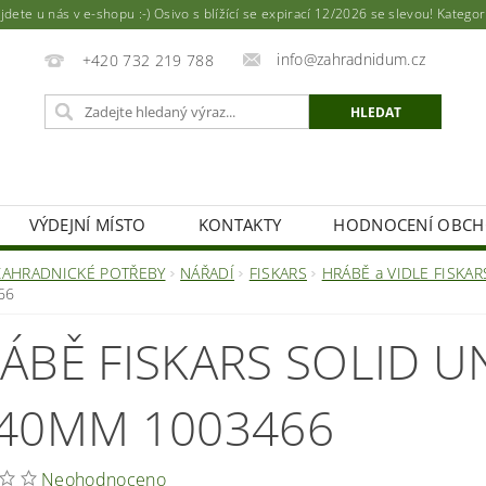
ete u nás v e-shopu :-) Osivo s blížící se expirací 12/2026 se slevou! Katego
info@zahradnidum.cz
+420 732 219 788
VÝDEJNÍ MÍSTO
KONTAKTY
HODNOCENÍ OBC
ZAHRADNICKÉ POTŘEBY
NÁŘADÍ
FISKARS
HRÁBĚ a VIDLE FISKAR
66
ÁBĚ FISKARS SOLID U
40MM 1003466
Neohodnoceno