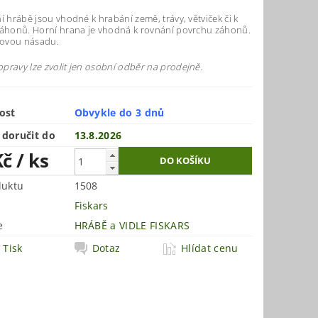
í hrábě jsou vhodné k hrabání země, trávy, větviček či k
záhonů. Horní hrana je vhodná k rovnání povrchu záhonů.
íkovou násadu.
pravy lze zvolit jen osobní odběr na prodejně.
ost
Obvykle do 3 dnů
doručit do
13.8.2026
Kč
/ ks
duktu
1508
Fiskars
e
HRÁBĚ a VIDLE FISKARS
Tisk
Dotaz
Hlídat cenu