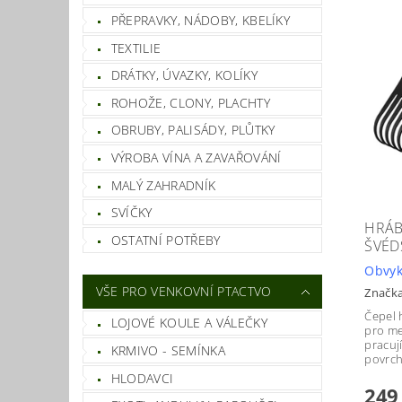
PŘEPRAVKY, NÁDOBY, KBELÍKY
TEXTILIE
DRÁTKY, ÚVAZKY, KOLÍKY
ROHOŽE, CLONY, PLACHTY
OBRUBY, PALISÁDY, PLŮTKY
VÝROBA VÍNA A ZAVAŘOVÁNÍ
MALÝ ZAHRADNÍK
SVÍČKY
HRÁB
OSTATNÍ POTŘEBY
ŠVÉD
Obvyk
VŠE PRO VENKOVNÍ PTACTVO
Značk
Čepel 
LOJOVÉ KOULE A VÁLEČKY
pro me
pracuj
KRMIVO - SEMÍNKA
povrch
HLODAVCI
249