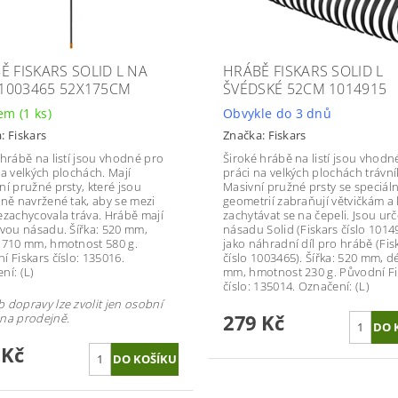
Ě FISKARS SOLID L NA
HRÁBĚ FISKARS SOLID L
Í 1003465 52X175CM
ŠVÉDSKÉ 52CM 1014915
dem
(1 ks)
Obvykle do 3 dnů
a:
Fiskars
Značka:
Fiskars
 hrábě na listí jsou vhodné pro
Široké hrábě na listí jsou vhodn
na velkých plochách. Mají
práci na velkých plochách trávní
ní pružné prsty, které jsou
Masivní pružné prsty se speciáln
lně navržené tak, aby se mezi
geometrií zabraňují větvičkám a l
ezachycovala tráva. Hrábě mají
zachytávat se na čepeli. Jsou ur
ovou násadu. Šířka: 520 mm,
násadu Solid (Fiskars číslo 1014
1710 mm, hmotnost 580 g.
jako náhradní díl pro hrábě (Fis
í Fiskars číslo: 135016.
číslo 1003465). Šířka: 520 mm, d
ní: (L)
mm, hmotnost 230 g. Původní Fi
číslo: 135014. Označení: (L)
 dopravy lze zvolit jen osobní
279 Kč
na prodejně.
 Kč