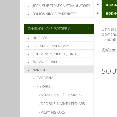
DISKU
JIFFY, SUBSTRÁTY A STIMULÁTORY
FOLIOVNÍKY A PAŘENIŠTĚ
HODN
ZAHRADNICKÉ POTŘEBY
Univerz
povrchu
HNOJIVA
135066
CHEMIE A PŘÍPRAVKY
Způsob 
SUBSTRÁTY, MULČE, DRŤE
TRAVNÍ OSIVO
SOU
NÁŘADÍ
GARDENA
FISKARS
NŮŽKY A NOŽE FISKARS
DROBNÉ NÁŘADÍ FISKARS
PILKY FISKARS