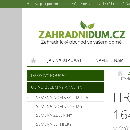
Hnojiva pro podzimní hnojení, semena pro zelené hnojení. Najd
JAK NAKUPOVAT
NAPIŠTE NÁM
DÁRKOVÝ POUKAZ
10034
OSIVO ZELENINY A KVĚTIN
HR
SEMENA NOVINKY 2024-25
SEMENA NOVINKY 2026
16
SEMENA ZELENINY
SEMENA LETNIČKY