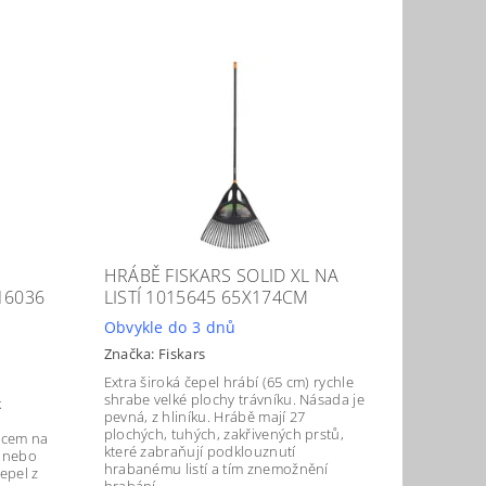
HRÁBĚ FISKARS SOLID XL NA
16036
LISTÍ 1015645 65X174CM
Obvykle do 3 dnů
Značka:
Fiskars
Extra široká čepel hrábí (65 cm) rychle
shrabe velké plochy trávníku. Násada je
k
pevná, z hliníku. Hrábě mají 27
plochých, tuhých, zakřivených prstů,
acem na
které zabraňují podklouznutí
í nebo
hrabanému listí a tím znemožnění
epel z