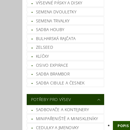
VÝSEVNÉ PÁSKY A DISKY
SEMENA DVOULETKY
SEMENA TRVALKY
SADBA HOUBY
BULHARSKÁ RAJČATA
ZELSEED
KLÍČKY
OSIVO EXPIRACE
SADBA BRAMBOR
SADBA CIBULE A ČESNEK
POTŘEBY PRO VÝSEV
SADBOVAČE A KONTEJNERY
MINIPAŘENIŠTĚ A MINISKLENÍKY
POPIS
CEDULKY A JMENOVKY