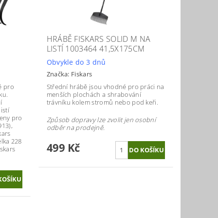
HRÁBĚ FISKARS SOLID M NA
LISTÍ 1003464 41,5X175CM
Obvykle do 3 dnů
Značka:
Fiskars
é pro
Střední hrábě jsou vhodné pro práci na
ku.
menších plochách a shrabování
í
trávníku kolem stromů nebo pod keři.
istí
čeny pro
Způsob dopravy lze zvolit jen osobní
913),
odběr na prodejně.
kars
élka 228
499 Kč
skars