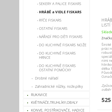
SEKERY A PALICE FISKARS
HRÁBĚ a VIDLE FISKARS
HRÁB
RÝČE FISKARS
LIST
OSTATNÍ FISKARS
Skla
NÁŘADÍ PRO DĚTI FISKARS
Značk
Široké
DO KUCHYNĚ FISKARS NOŽE
práci 
robust
DO KUCHYNĚ FISKARS
speciá
HRNCE
nimi n
hliník
DO KUCHYNĚ FISKARS
délka 
OSTATNÍ POMŮCKY
Původn
Označe
Drobné nářadí
Způsob
Zahradnické nůžky, nože,pilky
odběr 
RUKAVICE
525
KVĚTINÁČE,TRUHLÍKY,OBALY
KONVE, POSTŘIKOVAČE, HADICE