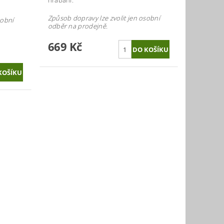
hrabání.
Způsob dopravy lze zvolit jen osobní
sobní
odběr na prodejně.
669 Kč