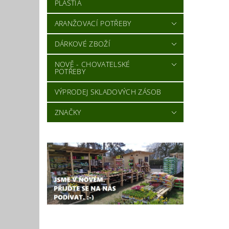
PLASTIA
ARANŽOVACÍ POTŘEBY
DÁRKOVÉ ZBOŽÍ
NOVĚ - CHOVATELSKÉ
Vlož
POTŘEBY
VÝPRODEJ SKLADOVÝCH ZÁSOB
ZNAČKY