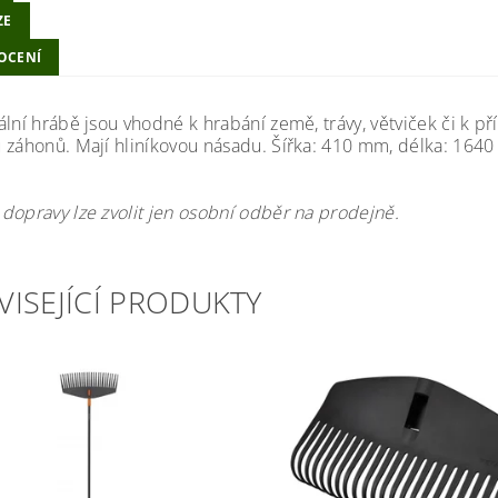
ZE
OCENÍ
ální hrábě jsou vhodné k hrabání země, trávy, větviček či k p
 záhonů. Mají hliníkovou násadu. Šířka: 410 mm, délka: 1640 
.
dopravy lze zvolit jen osobní odběr na prodejně.
VISEJÍCÍ PRODUKTY