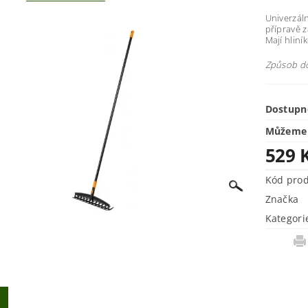
Univerzáln
přípravě 
Mají hlin
Způsob do
Dostupn
Můžeme 
529 
Kód pro
Značka
Kategori