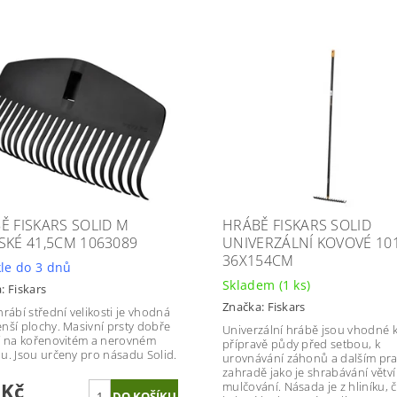
Ě FISKARS SOLID M
HRÁBĚ FISKARS SOLID
SKÉ 41,5CM 1063089
UNIVERZÁLNÍ KOVOVÉ 10
36X154CM
le do 3 dnů
Skladem
(1 ks)
a:
Fiskars
Značka:
Fiskars
hrábí střední velikosti je vhodná
nší plochy. Masivní prsty dobře
Univerzální hrábě jsou vhodné 
í na kořenovitém a nerovném
přípravě půdy před setbou, k
u. Jsou určeny pro násadu Solid.
urovnávání záhonů a dalším pr
zahradě jako je shrabávání větv
 Kč
mulčování. Násada je z hliníku, č