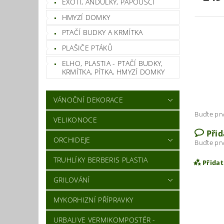
EXOTI, ANDULKY, PAPOUŠCI
HMYZÍ DOMKY
PTAČÍ BUDKY A KRMÍTKA
PLAŠIČE PTÁKŮ
ELHO, PLASTIA - PTAČÍ BUDKY,
KRMÍTKA, PÍTKA, HMYZÍ DOMKY
VÁNOČNÍ DEKORACE
Buďte prv
VELIKONOCE
Při
ORCHIDEJE
Buďte prv
TRUHLÍKY BERBERIS PLASTIA
Přida
GRILOVÁNÍ
MYKORHIZNÍ PŘÍPRAVKY
URBALIVE VERMIKOMPOSTÉR -