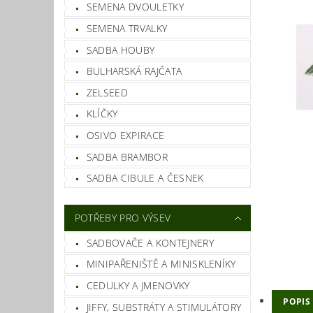
SEMENA DVOULETKY
SEMENA TRVALKY
SADBA HOUBY
BULHARSKÁ RAJČATA
ZELSEED
KLÍČKY
OSIVO EXPIRACE
SADBA BRAMBOR
SADBA CIBULE A ČESNEK
POTŘEBY PRO VÝSEV
SADBOVAČE A KONTEJNERY
MINIPAŘENIŠTĚ A MINISKLENÍKY
CEDULKY A JMENOVKY
POPIS
JIFFY, SUBSTRÁTY A STIMULÁTORY