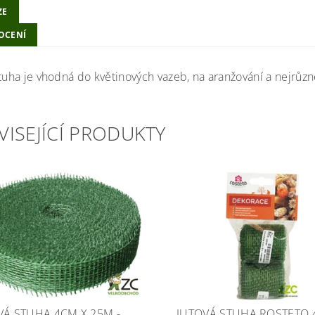
ZE
OCENÍ
tuha je vhodná do květinových vazeb, na aranžování a nejrůzně
VISEJÍCÍ PRODUKTY
VÁ STUHA 4CM X 25M -
JUTOVÁ STUHA ROSTETO 