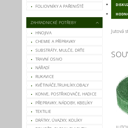
DISKU
FOLIOVNÍKY A PAŘENIŠTĚ
HODN
ZAHRADNICKÉ POTŘEBY
Jutová s
HNOJIVA
CHEMIE A PŘÍPRAVKY
SUBSTRÁTY, MULČE, DRŤE
SOU
TRAVNÍ OSIVO
NÁŘADÍ
RUKAVICE
KVĚTINÁČE,TRUHLÍKY,OBALY
KONVE, POSTŘIKOVAČE, HADICE
PŘEPRAVKY, NÁDOBY, KBELÍKY
TEXTILIE
DRÁTKY, ÚVAZKY, KOLÍKY
JUTO