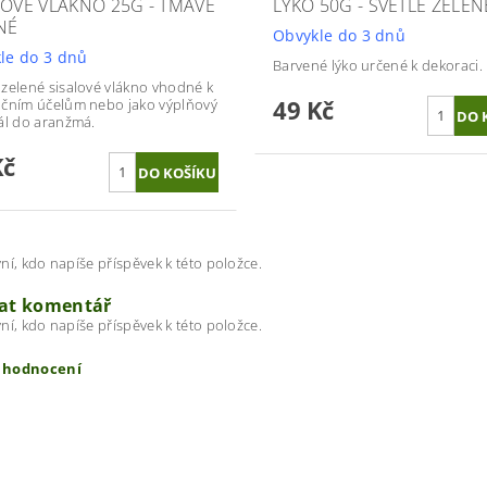
LOVÉ VLÁKNO 25G - TMAVĚ
LÝKO 50G - SVĚTLE ZELEN
NÉ
Obvykle do 3 dnů
le do 3 dnů
Barvené lýko určené k dekoraci.
zelené sisalové vlákno vhodné k
49 Kč
čním účelům nebo jako výplňový
ál do aranžmá.
Kč
ní, kdo napíše příspěvek k této položce.
dat komentář
ní, kdo napíše příspěvek k této položce.
t hodnocení