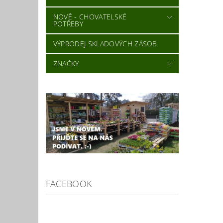
NOVĚ - CHOVATELSKÉ
POTŘEBY
VÝPRODEJ SKLADOVÝCH ZÁSOB
ZNAČKY
FACEBOOK