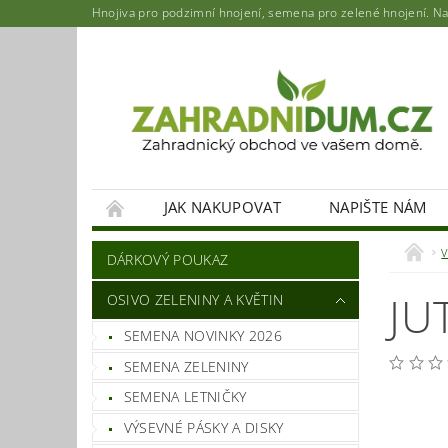
Hnojiva pro podzimní hnojení, semena pro zelené hnojení. Najd
JAK NAKUPOVAT
NAPIŠTE NÁM
DÁRKOVÝ POUKAZ
JU
OSIVO ZELENINY A KVĚTIN
SEMENA NOVINKY 2026
SEMENA ZELENINY
SEMENA LETNIČKY
VÝSEVNÉ PÁSKY A DISKY