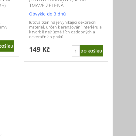
KS)
TMAVĚ ZELENÁ
Obvykle do 3 dnů
k
Jutová tkanina je vynikající dekorační
ům v
materiál, určen k aranžování interiéru a
k tvorbě nejrůznějších ozdobných a
dekoračních prvků.
149 Kč