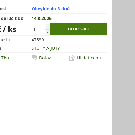
ost
Obvykle do 3 dnů
doručit do
14.8.2026
č
/ ks
duktu
47589
e
STUHY A JUTY
Tisk
Dotaz
Hlídat cenu