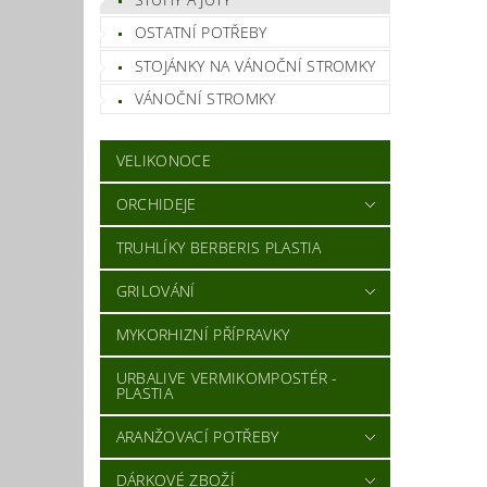
OSTATNÍ POTŘEBY
STOJÁNKY NA VÁNOČNÍ STROMKY
VÁNOČNÍ STROMKY
Vlož
VELIKONOCE
ORCHIDEJE
TRUHLÍKY BERBERIS PLASTIA
GRILOVÁNÍ
MYKORHIZNÍ PŘÍPRAVKY
URBALIVE VERMIKOMPOSTÉR -
PLASTIA
ARANŽOVACÍ POTŘEBY
DÁRKOVÉ ZBOŽÍ