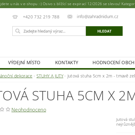
ete u nás v e-shopu :-) Osivo s blížící se expirací 12/2026 se slevou! Katego
info@zahradnidum.cz
+420 732 219 788
VÝDEJNÍ MÍSTO
KONTAKTY
HODNOCENÍ OBC
vánoční dekorace
STUHY A JUTY
Jutová stuha 5cm x 2m - tmavě ze
TOVÁ STUHA 5CM X 2M
Neohodnoceno
Jutová st
nejrůzněj