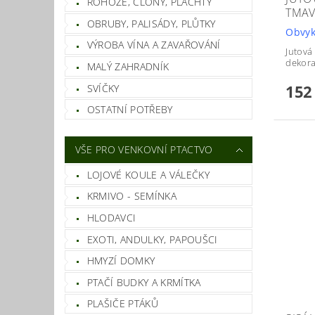
ROHOŽE, CLONY, PLACHTY
TMAV
OBRUBY, PALISÁDY, PLŮTKY
Obvyk
VÝROBA VÍNA A ZAVAŘOVÁNÍ
Jutová
dekora
MALÝ ZAHRADNÍK
152
SVÍČKY
OSTATNÍ POTŘEBY
VŠE PRO VENKOVNÍ PTACTVO
LOJOVÉ KOULE A VÁLEČKY
KRMIVO - SEMÍNKA
HLODAVCI
EXOTI, ANDULKY, PAPOUŠCI
HMYZÍ DOMKY
PTAČÍ BUDKY A KRMÍTKA
PLAŠIČE PTÁKŮ