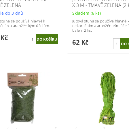
Ě ZELENÁ
X 3 M - TMAVĚ ZELENÁ (2 
le do 3 dnů
Skladem
(6 ks)
 stuha se používá hlavně k
Jutová stuha se používá hlavně 
čním a aranžérským účelům.
dekoračním a aranžérským účel
balení 2 ks.
 Kč
62 Kč