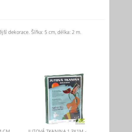
jší dekorace. Šířka: 5 cm, délka: 2 m.
4 CM
JUTOVÁ TKANINA 1,3X1M -