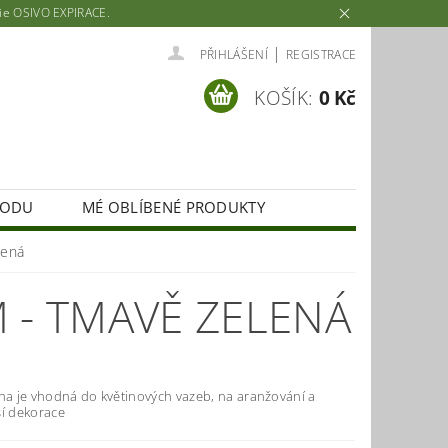
rie OSIVO EXPIRACE.
|
PŘIHLÁŠENÍ
REGISTRACE
KOŠÍK:
0 Kč
HODU
MÉ OBLÍBENÉ PRODUKTY
lená
 - TMAVĚ ZELENÁ
uha je vhodná do květinových vazeb, na aranžování a
ší dekorace