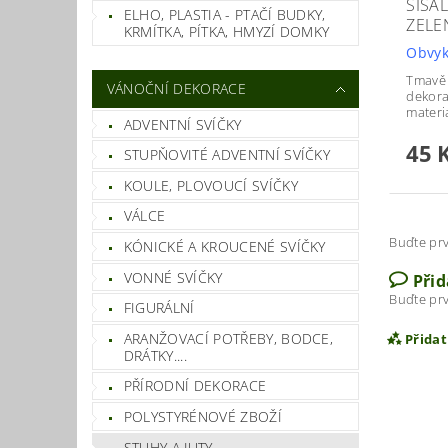
SISÁ
ELHO, PLASTIA - PTAČÍ BUDKY,
ZELE
KRMÍTKA, PÍTKA, HMYZÍ DOMKY
Obvyk
Tmavě 
VÁNOČNÍ DEKORACE
dekora
materi
ADVENTNÍ SVÍČKY
45 
STUPŇOVITÉ ADVENTNÍ SVÍČKY
KOULE, PLOVOUCÍ SVÍČKY
VÁLCE
Buďte prv
KÓNICKÉ A KROUCENÉ SVÍČKY
VONNÉ SVÍČKY
Při
Buďte prv
FIGURÁLNÍ
ARANŽOVACÍ POTŘEBY, BODCE,
Přida
DRÁTKY....
PŘÍRODNÍ DEKORACE
POLYSTYRÉNOVÉ ZBOŽÍ
STUHY A JUTY