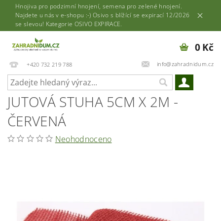
Hnojiva pro podzimní hnojení, semena pro zelené hnojení.
Najdete u nás v e-shopu :-) Osivo s blížící se expirací 12/2026
se slevou! Kategorie OSIVO EXPIRACE.
0 Kč
info@zahradnidum.cz
+420 732 219 788
JUTOVÁ STUHA 5CM X 2M -
ČERVENÁ
Neohodnoceno