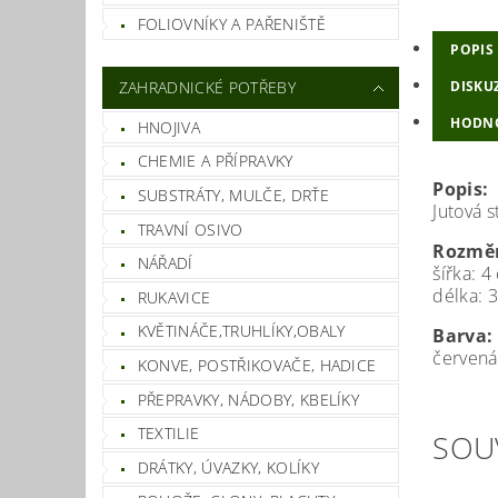
FOLIOVNÍKY A PAŘENIŠTĚ
POPIS
ZAHRADNICKÉ POTŘEBY
DISKU
HODN
HNOJIVA
CHEMIE A PŘÍPRAVKY
Popis:
SUBSTRÁTY, MULČE, DRŤE
Jutová 
TRAVNÍ OSIVO
Rozměr
NÁŘADÍ
šířka: 4
délka: 
RUKAVICE
KVĚTINÁČE,TRUHLÍKY,OBALY
Barva:
červená
KONVE, POSTŘIKOVAČE, HADICE
PŘEPRAVKY, NÁDOBY, KBELÍKY
TEXTILIE
SOU
DRÁTKY, ÚVAZKY, KOLÍKY