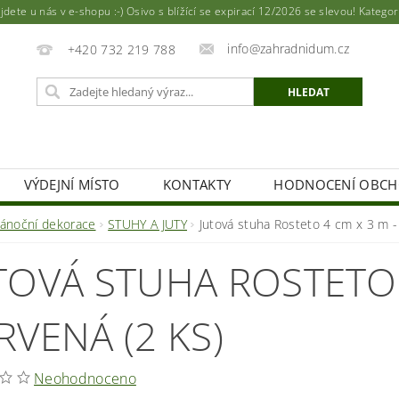
ete u nás v e-shopu :-) Osivo s blížící se expirací 12/2026 se slevou! Katego
info@zahradnidum.cz
+420 732 219 788
VÝDEJNÍ MÍSTO
KONTAKTY
HODNOCENÍ OBC
vánoční dekorace
STUHY A JUTY
Jutová stuha Rosteto 4 cm x 3 m -
TOVÁ STUHA ROSTETO 
RVENÁ (2 KS)
Neohodnoceno