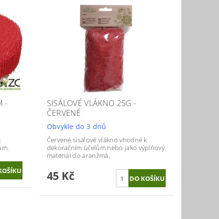
 -
SISÁLOVÉ VLÁKNO 25G -
ČERVENÉ
Obvykle do 3 dnů
k
Červené sisalové vlákno vhodné k
ům.
dekoračním účelům nebo jako výplňový
materiál do aranžmá.
45 Kč