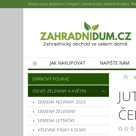
Hnojiva pro podzimní hnojení, semena pro zelené hnojení. Najd
JAK NAKUPOVAT
NAPIŠTE NÁM
DÁRKOVÝ POUKAZ
JU
OSIVO ZELENINY A KVĚTIN
SEMENA NOVINKY 2026
ČE
SEMENA ZELENINY
SEMENA LETNIČKY
VÝSEVNÉ PÁSKY A DISKY