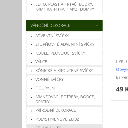
ELHO, PLASTIA - PTAČÍ BUDKY,
KRMÍTKA, PÍTKA, HMYZÍ DOMKY
VÁNOČNÍ DEKORACE
ADVENTNÍ SVÍČKY
STUPŇOVITÉ ADVENTNÍ SVÍČKY
KOULE, PLOVOUCÍ SVÍČKY
LÝKO
VÁLCE
Obvyk
KÓNICKÉ A KROUCENÉ SVÍČKY
Barven
VONNÉ SVÍČKY
49 
FIGURÁLNÍ
ARANŽOVACÍ POTŘEBY, BODCE,
DRÁTKY....
PŘÍRODNÍ DEKORACE
POLYSTYRÉNOVÉ ZBOŽÍ
STUHY A JUTY