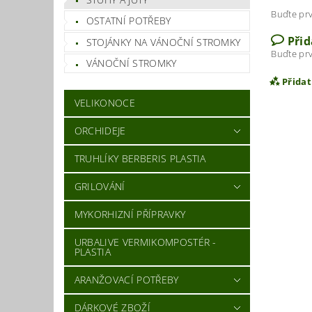
Buďte prv
OSTATNÍ POTŘEBY
Při
STOJÁNKY NA VÁNOČNÍ STROMKY
Buďte prv
VÁNOČNÍ STROMKY
Přida
VELIKONOCE
ORCHIDEJE
TRUHLÍKY BERBERIS PLASTIA
GRILOVÁNÍ
MYKORHIZNÍ PŘÍPRAVKY
URBALIVE VERMIKOMPOSTÉR -
PLASTIA
Vlož
ARANŽOVACÍ POTŘEBY
DÁRKOVÉ ZBOŽÍ