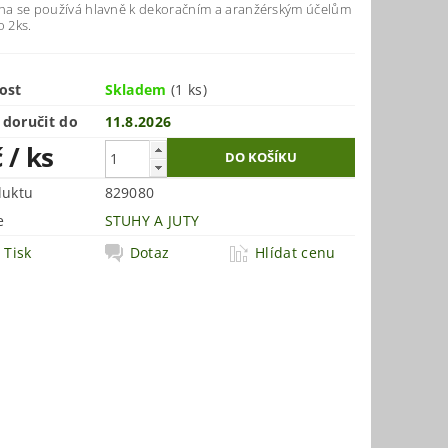
uha se používá hlavně k dekoračním a aranžérským účelům
o 2ks.
ost
Skladem
(1 ks)
doručit do
11.8.2026
č
/ ks
duktu
829080
e
STUHY A JUTY
Tisk
Dotaz
Hlídat cenu