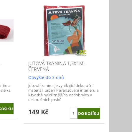
-
JUTOVÁ TKANINA 1,3X1M -
ČERVENÁ
Obvykle do 3 dnů
čním a
Jutová tkanina je vynikající dekorační
 délka
materiál, určen k aranžování interiéru a
k tvorbě nejrůznějších ozdobných a
dekoračních prvků
149 Kč