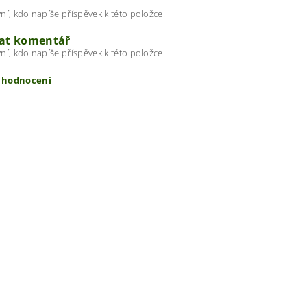
ní, kdo napíše příspěvek k této položce.
dat komentář
ní, kdo napíše příspěvek k této položce.
t hodnocení
ením hodnocení souhlasíte s
podmínkami ochrany osobních úda