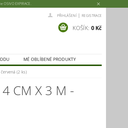
rie OSIVO EXPIRACE.
|
PŘIHLÁŠENÍ
REGISTRACE
KOŠÍK:
0 Kč
HODU
MÉ OBLÍBENÉ PRODUKTY
 červená (2 ks)
4 CM X 3 M -