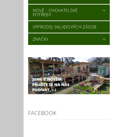
NOVĚ - CHOVATELSKÉ
POTŘEBY
VÝPRODEJ SKLADOVÝCH ZÁSOB
ZNAČKY
FACEBOOK