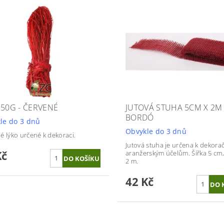
 50G - ČERVENÉ
JUTOVÁ STUHA 5CM X 2M 
BORDÓ
le do 3 dnů
Obvykle do 3 dnů
é lýko určené k dekoraci.
Jutová stuha je určena k dekora
Kč
aranžerským účelům. Šířka 5 cm,
2 m.
42 Kč