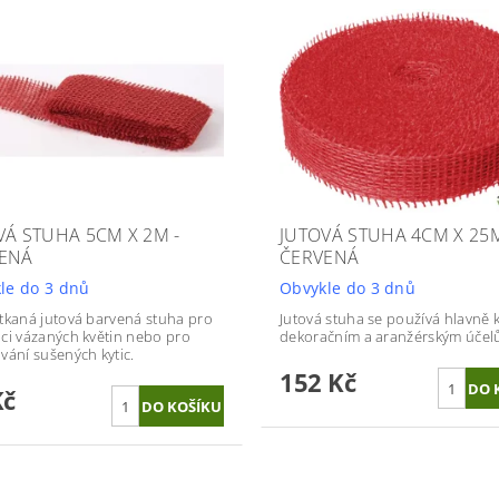
VÁ STUHA 5CM X 2M -
JUTOVÁ STUHA 4CM X 25M
ENÁ
ČERVENÁ
le do 3 dnů
Obvykle do 3 dnů
tkaná jutová barvená stuha pro
Jutová stuha se používá hlavně 
ci vázaných květin nebo pro
dekoračním a aranžérským účel
vání sušených kytic.
152 Kč
Kč