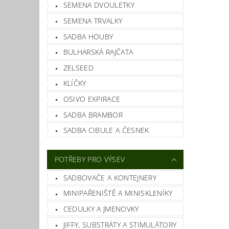
SEMENA DVOULETKY
SEMENA TRVALKY
SADBA HOUBY
BULHARSKÁ RAJČATA
ZELSEED
KLÍČKY
OSIVO EXPIRACE
SADBA BRAMBOR
SADBA CIBULE A ČESNEK
POTŘEBY PRO VÝSEV
SADBOVAČE A KONTEJNERY
MINIPAŘENIŠTĚ A MINISKLENÍKY
CEDULKY A JMENOVKY
JIFFY, SUBSTRÁTY A STIMULÁTORY