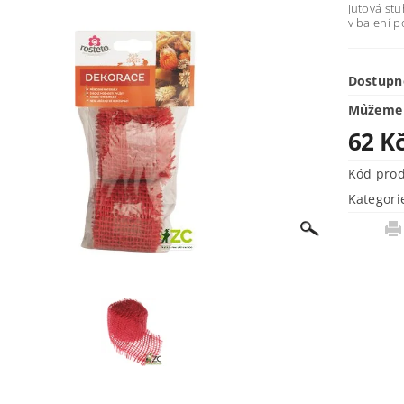
Jutová st
v balení p
Dostupn
Můžeme 
62 K
Kód pro
Kategori