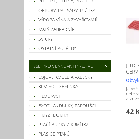
ROHOŽE, CLONY, PLACHTY
OBRUBY, PALISÁDY, PLŮTKY
VÝROBA VÍNA A ZAVAŘOVÁNÍ
MALÝ ZAHRADNÍK
SVÍČKY
OSTATNÍ POTŘEBY
JUTO
VŠE PRO VENKOVNÍ PTACTVO
ČERV
LOJOVÉ KOULE A VÁLEČKY
Obvyk
KRMIVO - SEMÍNKA
Jemně 
dekora
HLODAVCI
aranžo
EXOTI, ANDULKY, PAPOUŠCI
42 
HMYZÍ DOMKY
PTAČÍ BUDKY A KRMÍTKA
PLAŠIČE PTÁKŮ