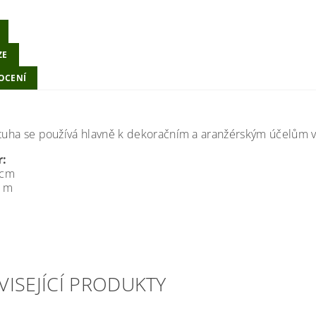
ZE
OCENÍ
stuha se používá hlavně k dekoračním a aranžérským účelům v
:
 cm
3 m
VISEJÍCÍ PRODUKTY