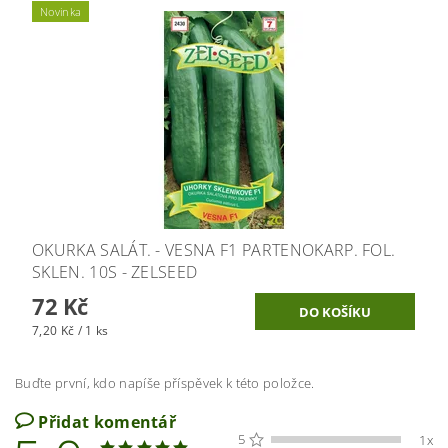
Novinka
OKURKA SALÁT. - VESNA F1 PARTENOKARP. FOL.
SKLEN. 10S - ZELSEED
72 Kč
7,20 Kč / 1 ks
Buďte první, kdo napíše příspěvek k této položce.
Přidat komentář
5
1x