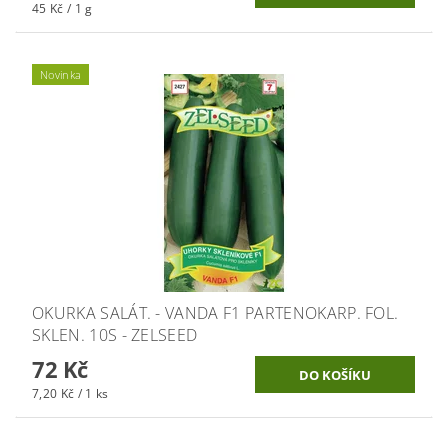
45 Kč / 1 g
Novinka
OKURKA SALÁT. - VANDA F1 PARTENOKARP. FOL.
SKLEN. 10S - ZELSEED
72 Kč
7,20 Kč / 1 ks