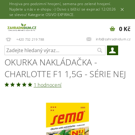
Hnojiva pro podzimní hnojení, semena pro zelené hnojení.
Najdete u nás v e-shopu :-) Osivo s blížící se expirací 12/2026
se slevou! Kategorie OSIVO EXPIRACE.
0 Kč
info@zahradnidum.cz
+420 732 219 788
OKURKA NAKLÁDAČKA -
CHARLOTTE F1 1,5G - SÉRIE NEJ
1 hodnocení