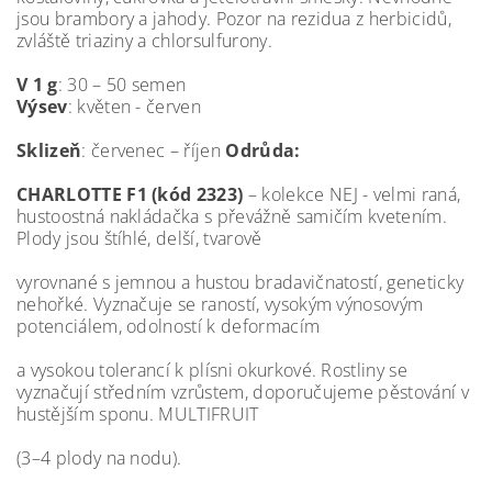
jsou brambory a jahody. Pozor na rezidua z herbicidů,
zvláště triaziny a chlorsulfurony.
V 1 g
: 30 – 50 semen
Výsev
: květen - červen
Sklizeň
: červenec – říjen
Odrůda:
CHARLOTTE F1 (kód 2323)
– kolekce NEJ - velmi raná,
hustoostná nakládačka s převážně samičím kvetením.
Plody jsou štíhlé, delší, tvarově
vyrovnané s jemnou a hustou bradavičnatostí, geneticky
nehořké. Vyznačuje se raností, vysokým výnosovým
potenciálem, odolností k deformacím
a vysokou tolerancí k plísni okurkové. Rostliny se
vyznačují středním vzrůstem, doporučujeme pěstování v
hustějším sponu. MULTIFRUIT
(3–4 plody na nodu).