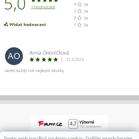
5,0
4
0x
1 hodnocení
3
0x
2
0x
Přidat hodnocení
1
0x
Anna Olejníčková
AO
|
21.3.2023
sázím každý rok nejlepší okurky
Vložením hodnocení souhlasíte s
podmínkami
ochrany osobních údajů
Tento web používá soubory cookie. Dalším procházením