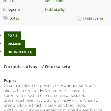
Značka
Semo Smržice
Kategorie
Nakladačky
Dotaz
Hlídat cenu
POPIS
DISKUZE
HODNOCENÍ (1)
Cucumis sativus L./ Okurka setá
Popis:
Okurka je plodinou první tratě. Vyžaduje záhřevné,
hlinité, humózní půdy. Vzhledem k slabšímu
kořenovému systému je náročná na dostatek
přístupných živin a vyrovnaný vláhový režim. Vhodná
předplodina je hrách, cibule, pór, fazol, řepa,
košťáloviny, cukrovka a jetelotravní směsky. Nevhodné