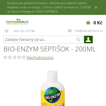
Hnojiva pro podzimní hnojení, semena pro zelené hnojení.
Najdete u nás v e-shopu :-) Osivo s blížící se expirací 12/2026
se slevou! Kategorie OSIVO EXPIRACE.
0 Kč
info@zahradnidum.cz
+420 732 219 788
BIO-ENZYM SEPTIŠOK - 200ML
Neohodnoceno