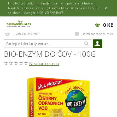
Hnojiva pro podzimní hnojení, semena pro zelené hnojení.
Najdete u nás v e-shopu :-) Osivo s blížící se expirací 12/2026
se slevou! Kategorie OSIVO EXPIRACE.
0 Kč
info@zahradnidum.cz
+420 732 219 788
BIO-ENZYM DO ČOV - 100G
Neohodnoceno