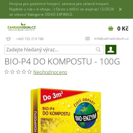
Hnojiva pro podzimní hnojení, semena pro zelené hnojení.
Najdete u nás v e-shopu :-) Osivo s blížící se expirací 12/2026
se slevou! Kategorie OSIVO EXPIRACE.
0 Kč
info@zahradnidum.cz
+420 732 219 788
BIO-P4 DO KOMPOSTU - 100G
Neohodnoceno