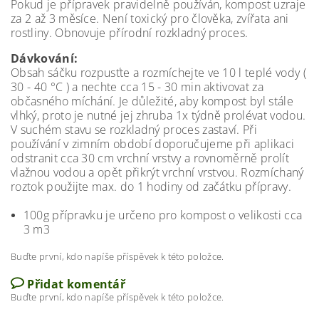
Pokud je přípravek pravidelně používán, kompost uzraje
za 2 až 3 měsíce. Není toxický pro člověka, zvířata ani
rostliny. Obnovuje přírodní rozkladný proces.
Dávkování:
Obsah sáčku rozpusťte a rozmíchejte ve 10 l teplé vody (
30 - 40 °C ) a nechte cca 15 - 30 min aktivovat za
občasného míchání. Je důležité, aby kompost byl stále
vlhký, proto je nutné jej zhruba 1x týdně prolévat vodou.
V suchém stavu se rozkladný proces zastaví. Při
používání v zimním období doporučujeme při aplikaci
odstranit cca 30 cm vrchní vrstvy a rovnoměrně prolít
vlažnou vodou a opět přikrýt vrchní vrstvou. Rozmíchaný
roztok použijte max. do 1 hodiny od začátku přípravy.
100g přípravku je určeno pro kompost o velikosti cca
3 m3
Buďte první, kdo napíše příspěvek k této položce.
Přidat komentář
Buďte první, kdo napíše příspěvek k této položce.