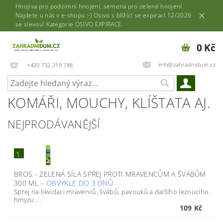
Hnojiva pro podzimní hnojení, semena pro zelené hnojení.
Najdete u nás v e-shopu :-) Osivo s blížící se expirací 12/2026
se slevou! Kategorie OSIVO EXPIRACE.
0 Kč
info@zahradnidum.cz
+420 732 219 788
KOMÁŘI, MOUCHY, KLÍŠTATA AJ.
NEJPRODÁVANĚJŠÍ
1.
BROS - ZELENÁ SÍLA SPREJ PROTI MRAVENCŮM A ŠVÁBŮM
300 ML
–
OBVYKLE DO 3 DNŮ
Sprej na likvidaci mravenců, švábů, pavouků a dalšího lezoucího
hmyzu....
109 Kč