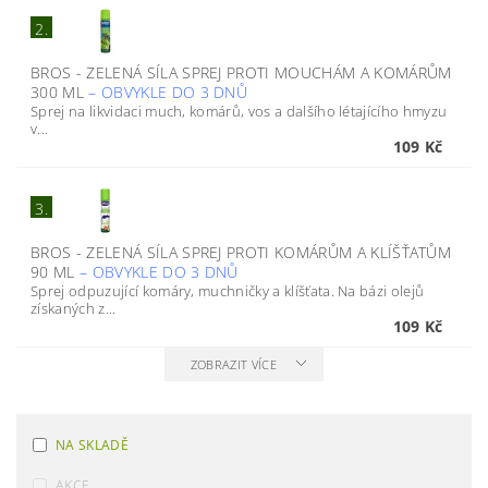
2.
BROS - ZELENÁ SÍLA SPREJ PROTI MOUCHÁM A KOMÁRŮM
300 ML
–
OBVYKLE DO 3 DNŮ
Sprej na likvidaci much, komárů, vos a dalšího létajícího hmyzu
v...
109 Kč
3.
BROS - ZELENÁ SÍLA SPREJ PROTI KOMÁRŮM A KLÍŠŤATŮM
90 ML
–
OBVYKLE DO 3 DNŮ
Sprej odpuzující komáry, muchničky a klíšťata. Na bázi olejů
získaných z...
109 Kč
ZOBRAZIT VÍCE
NA SKLADĚ
AKCE