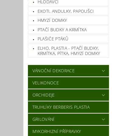
HLODAVCI
EXOTI, ANDULKY, PAPOUŠCI
HMYZÍ DOMKY
PTAČÍ BUDKY A KRMÍTKA
PLAŠIČE PTÁKŮ
ELHO, PLASTIA - PTAČÍ BUDKY,
KRMÍTKA, PÍTKA, HMYZÍ DOMKY
VÁNOČNÍ DEKORACE
VELIKONOCE
ORCHIDEJE
TRUHLÍKY BERBERIS PLASTIA
GRILOVÁNÍ
MYKORHIZNÍ PŘÍPRAVKY