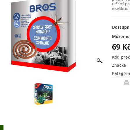
určený pou
insektici
Dostupn
Můžeme 
69 K
Kód pro
Značka
Kategori