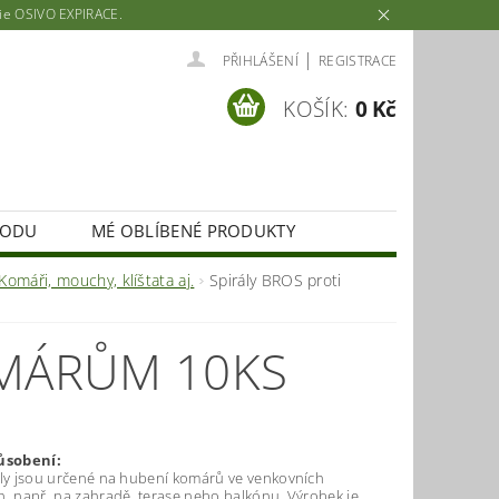
rie OSIVO EXPIRACE.
|
PŘIHLÁŠENÍ
REGISTRACE
KOŠÍK:
0 Kč
HODU
MÉ OBLÍBENÉ PRODUKTY
Komáři, mouchy, klíštata aj.
Spirály BROS proti
OMÁRŮM 10KS
ůsobení:
ály jsou určené na hubení komárů ve venkovních
h, např. na zahradě, terase nebo balkónu. Výrobek je