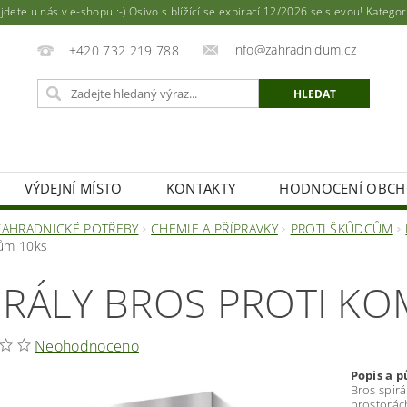
ete u nás v e-shopu :-) Osivo s blížící se expirací 12/2026 se slevou! Katego
info@zahradnidum.cz
+420 732 219 788
VÝDEJNÍ MÍSTO
KONTAKTY
HODNOCENÍ OBC
ZAHRADNICKÉ POTŘEBY
CHEMIE A PŘÍPRAVKY
PROTI ŠKŮDCŮM
ům 10ks
IRÁLY BROS PROTI K
Neohodnoceno
Popis a p
Bros spir
prostorác