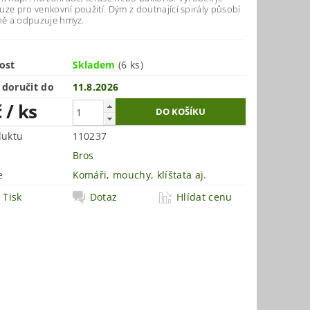
ze pro venkovní použití. Dým z doutnající spirály působí
dně a odpuzuje hmyz.
ost
Skladem
(6 ks)
doručit do
11.8.2026
č
/ ks
duktu
110237
Bros
e
Komáři, mouchy, klíštata aj.
Tisk
Dotaz
Hlídat cenu