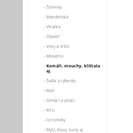
Štítenky
Mandelinka
Vlnatka
Obaleč
Vosy a sršni
Mravenci
Vlož
Komáři, mouchy, klíštata
aj.
Švábi a rybenky
Moli
Slimáci a plzáci
Krtci
Octomilky
Myši, krysy, kuny aj.