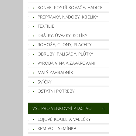
KONVE, POSTŘIKOVAČE, HADICE
PŘEPRAVKY, NÁDOBY, KBELÍKY
TEXTILIE
DRÁTKY, ÚVAZKY, KOLÍKY
ROHOŽE, CLONY, PLACHTY
OBRUBY, PALISÁDY, PLŮTKY
VÝROBA VÍNA A ZAVAŘOVÁNÍ
MALÝ ZAHRADNÍK
SVÍČKY
OSTATNÍ POTŘEBY
VŠE PRO VENKOVNÍ PTACTVO
LOJOVÉ KOULE A VÁLEČKY
KRMIVO - SEMÍNKA