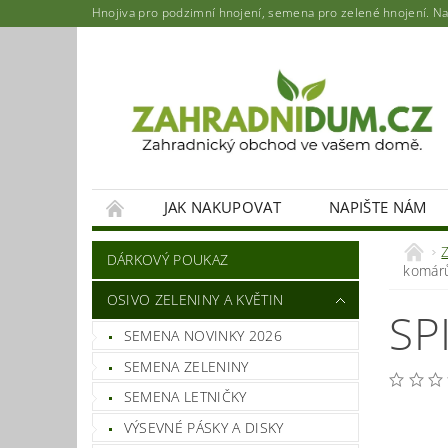
Hnojiva pro podzimní hnojení, semena pro zelené hnojení. Najd
JAK NAKUPOVAT
NAPIŠTE NÁM
DÁRKOVÝ POUKAZ
komár
OSIVO ZELENINY A KVĚTIN
SP
SEMENA NOVINKY 2026
SEMENA ZELENINY
SEMENA LETNIČKY
VÝSEVNÉ PÁSKY A DISKY