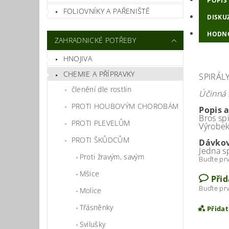
POPIS
FOLIOVNÍKY A PAŘENIŠTĚ
DISKU
HODN
ZAHRADNICKÉ POTŘEBY
HNOJIVA
CHEMIE A PŘÍPRAVKY
SPIRÁL
členění dle rostlin
Účinná l
PROTI HOUBOVÝM CHOROBÁM
Popis 
Bros sp
PROTI PLEVELŮM
Výrobek
PROTI ŠKŮDCŮM
Dávkov
Jedna s
Proti žravým, savým
Buďte prv
Mšice
Při
Buďte prv
Molice
Třásněnky
Přida
Svilušky