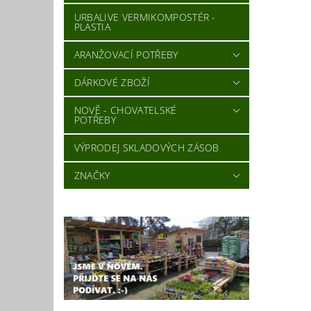
URBALIVE VERMIKOMPOSTÉR -
PLASTIA
ARANŽOVACÍ POTŘEBY
DÁRKOVÉ ZBOŽÍ
NOVĚ - CHOVATELSKÉ
POTŘEBY
VÝPRODEJ SKLADOVÝCH ZÁSOB
ZNAČKY