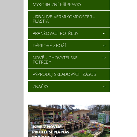
MYKORHIZNÍ PŘÍPRAVKY
URBALIVE VERMIKOMPOSTÉR -
PLASTIA
ARANŽOVACÍ POTŘEBY
DÁRKOVÉ ZBOŽÍ
NOVĚ - CHOVATELSKÉ
POTŘEBY
VÝPRODEJ SKLADOVÝCH ZÁSOB
ZNAČKY