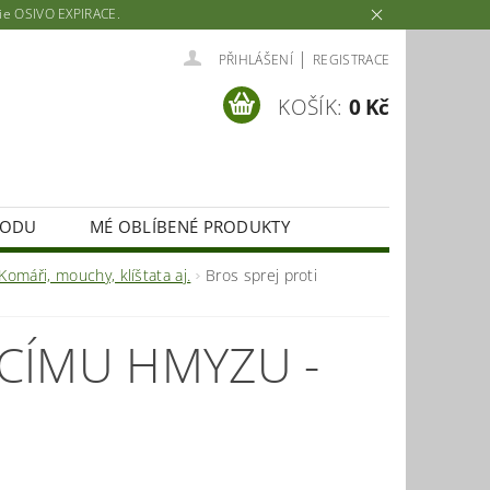
rie OSIVO EXPIRACE.
|
PŘIHLÁŠENÍ
REGISTRACE
KOŠÍK:
0 Kč
HODU
MÉ OBLÍBENÉ PRODUKTY
Komáři, mouchy, klíštata aj.
Bros sprej proti
ÍCÍMU HMYZU -