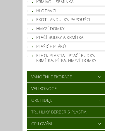
KRMIVO - SEMÍNKA
HLODAVCI
EXOTI, ANDULKY, PAPOUŠCI
HMYZÍ DOMKY
PTAČÍ BUDKY A KRMÍTKA
PLAŠIČE PTÁKŮ
ELHO, PLASTIA - PTAČÍ BUDKY,
KRMÍTKA, PÍTKA, HMYZÍ DOMKY
VÁNOČNÍ DEKORACE
VELIKONOCE
ORCHIDEJE
TRUHLÍKY BERBERIS PLASTIA
GRILOVÁNÍ