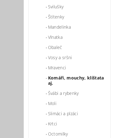
Svilušky
Štítenky
Mandelinka
Vlnatka
Obaleč
Vlož
Vosy a sršni
Mravenci
Komáři, mouchy, klíštata
aj.
Švábi a rybenky
Moli
Slimáci a plzáci
Krtci
Octomilky