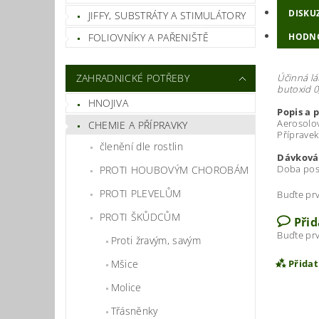
DISKU
JIFFY, SUBSTRÁTY A STIMULÁTORY
FOLIOVNÍKY A PAŘENIŠTĚ
HODN
ZAHRADNICKÉ POTŘEBY
Účinná lá
butoxid 0
HNOJIVA
Popis a 
Aerosolov
CHEMIE A PŘÍPRAVKY
Přípravek
členění dle rostlin
Dávková
Doba post
PROTI HOUBOVÝM CHOROBÁM
PROTI PLEVELŮM
Buďte prv
PROTI ŠKŮDCŮM
Při
Buďte prv
Proti žravým, savým
Mšice
Přida
Molice
Třásněnky