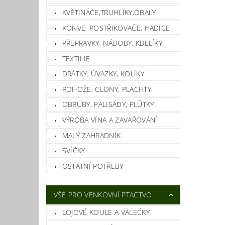
KVĚTINÁČE,TRUHLÍKY,OBALY
KONVE, POSTŘIKOVAČE, HADICE
PŘEPRAVKY, NÁDOBY, KBELÍKY
TEXTILIE
DRÁTKY, ÚVAZKY, KOLÍKY
ROHOŽE, CLONY, PLACHTY
OBRUBY, PALISÁDY, PLŮTKY
VÝROBA VÍNA A ZAVAŘOVÁNÍ
MALÝ ZAHRADNÍK
SVÍČKY
OSTATNÍ POTŘEBY
VŠE PRO VENKOVNÍ PTACTVO
LOJOVÉ KOULE A VÁLEČKY