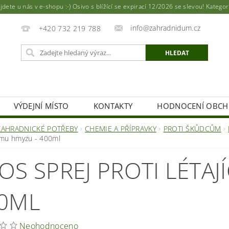
ete u nás v e-shopu :-) Osivo s blížící se expirací 12/2026 se slevou! Katego
info@zahradnidum.cz
+420 732 219 788
VÝDEJNÍ MÍSTO
KONTAKTY
HODNOCENÍ OBC
ZAHRADNICKÉ POTŘEBY
CHEMIE A PŘÍPRAVKY
PROTI ŠKŮDCŮM
címu hmyzu - 400ml
OS SPREJ PROTI LÉTAJ
0ML
Neohodnoceno