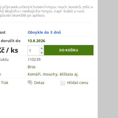
ý přípravek určený k hubení hmyzu: much, komárů, mšic a
hů létajícího i nelétajícího hmyzu, např. švábů a rusů.
působí okamžitě po aplikaci.
ost
Obvykle do 3 dnů
doručit do
13.8.2026
Kč
/ ks
duktu
110239
Bros
e
Komáři, mouchy, klíštata aj.
Tisk
Dotaz
Hlídat cenu