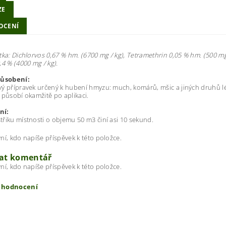
ZE
OCENÍ
tka: Dichlorvos 0,67 % hm. (6700 mg / kg), Tetramethrin 0,05 % hm. (500 mg
,4 % (4000 mg / kg).
působení:
ý přípravek určený k hubení hmyzu: much, komárů, mšic a jiných druhů lét
 působí okamžitě po aplikaci.
ní:
řiku místnosti o objemu 50 m3 činí asi 10 sekund.
ní, kdo napíše příspěvek k této položce.
dat komentář
ní, kdo napíše příspěvek k této položce.
t hodnocení