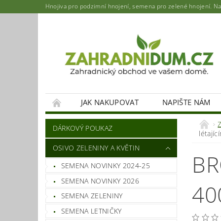
Hnojiva pro podzimní hnojení, semena pro zelené hnojení. Najd
JAK NAKUPOVAT
NAPIŠTE NÁM
DÁRKOVÝ POUKAZ
létají
OSIVO ZELENINY A KVĚTIN
BR
SEMENA NOVINKY 2024-25
SEMENA NOVINKY 2026
40
SEMENA ZELENINY
SEMENA LETNIČKY