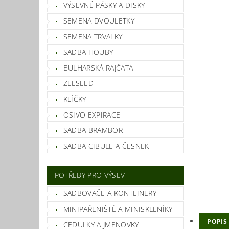
VÝSEVNÉ PÁSKY A DISKY
SEMENA DVOULETKY
SEMENA TRVALKY
SADBA HOUBY
BULHARSKÁ RAJČATA
ZELSEED
KLÍČKY
OSIVO EXPIRACE
SADBA BRAMBOR
SADBA CIBULE A ČESNEK
POTŘEBY PRO VÝSEV
SADBOVAČE A KONTEJNERY
MINIPAŘENIŠTĚ A MINISKLENÍKY
POPIS
CEDULKY A JMENOVKY