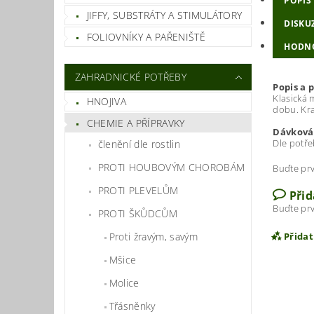
POPIS
JIFFY, SUBSTRÁTY A STIMULÁTORY
DISKU
FOLIOVNÍKY A PAŘENIŠTĚ
HODN
ZAHRADNICKÉ POTŘEBY
Popis a p
Klasická 
HNOJIVA
dobu. Kra
CHEMIE A PŘÍPRAVKY
Dávková
Dle potře
členění dle rostlin
PROTI HOUBOVÝM CHOROBÁM
Buďte prv
PROTI PLEVELŮM
Při
Buďte prv
PROTI ŠKŮDCŮM
Proti žravým, savým
Přida
Mšice
Molice
Třásněnky