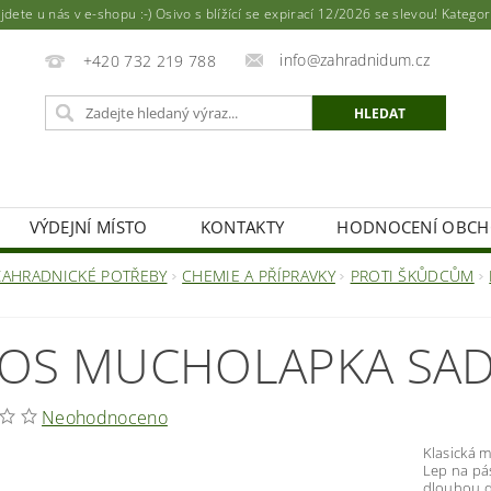
ete u nás v e-shopu :-) Osivo s blížící se expirací 12/2026 se slevou! Katego
info@zahradnidum.cz
+420 732 219 788
VÝDEJNÍ MÍSTO
KONTAKTY
HODNOCENÍ OBC
ZAHRADNICKÉ POTŘEBY
CHEMIE A PŘÍPRAVKY
PROTI ŠKŮDCŮM
OS MUCHOLAPKA SADA
Neohodnoceno
Klasická 
Lep na pás
dlouhou 