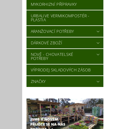
MYKORHIZNÍ PŘÍPRAVKY
URBALIVE VERMIKOMPOSTÉR -
PLASTIA
ARANŽOVACÍ POTŘEBY
DÁRKOVÉ ZBOŽÍ
NOVĚ - CHOVATELSKÉ
POTŘEBY
VÝPRODEJ SKLADOVÝCH ZÁSOB
ZNAČKY