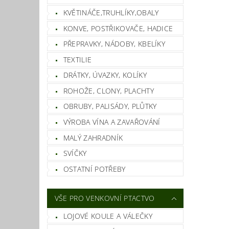
KVĚTINÁČE,TRUHLÍKY,OBALY
KONVE, POSTŘIKOVAČE, HADICE
PŘEPRAVKY, NÁDOBY, KBELÍKY
TEXTILIE
DRÁTKY, ÚVAZKY, KOLÍKY
ROHOŽE, CLONY, PLACHTY
OBRUBY, PALISÁDY, PLŮTKY
VÝROBA VÍNA A ZAVAŘOVÁNÍ
MALÝ ZAHRADNÍK
SVÍČKY
OSTATNÍ POTŘEBY
VŠE PRO VENKOVNÍ PTACTVO
LOJOVÉ KOULE A VÁLEČKY