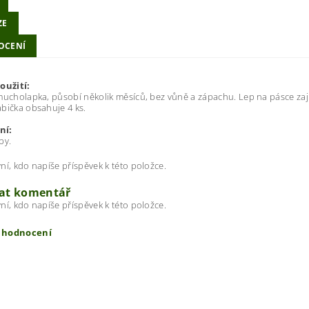
ZE
OCENÍ
oužití:
mucholapka, působí několik měsíců, bez vůně a zápachu. Lep na pásce zaji
bička obsahuje 4 ks.
ní:
by.
ní, kdo napíše příspěvek k této položce.
dat komentář
ní, kdo napíše příspěvek k této položce.
t hodnocení