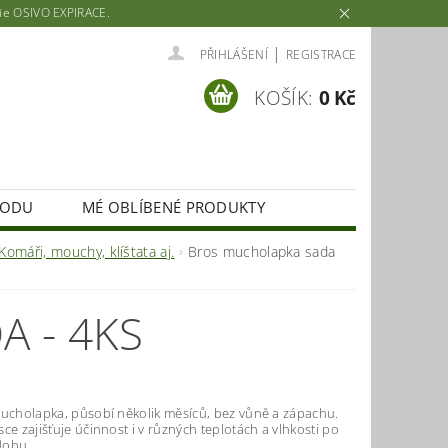
rie OSIVO EXPIRACE.
|
PŘIHLÁŠENÍ
REGISTRACE
KOŠÍK:
0 Kč
HODU
MÉ OBLÍBENÉ PRODUKTY
Komáři, mouchy, klíštata aj.
Bros mucholapka sada
 - 4KS
mucholapka, působí několik měsíců, bez vůně a zápachu.
ce zajišťuje účinnost i v různých teplotách a vlhkosti po
dobu.