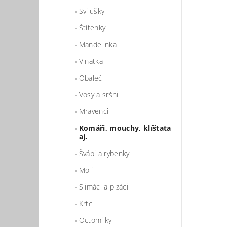
Svilušky
Štítenky
Mandelinka
Vlnatka
Vlož
Obaleč
Vosy a sršni
Mravenci
Komáři, mouchy, klíštata
aj.
Švábi a rybenky
Moli
Slimáci a plzáci
Krtci
Octomilky