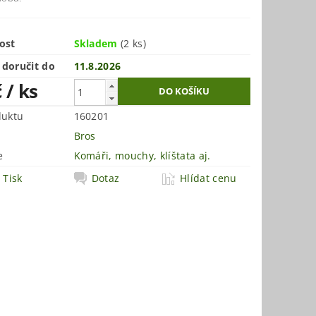
ost
Skladem
(2 ks)
doručit do
11.8.2026
č
/ ks
duktu
160201
Bros
e
Komáři, mouchy, klíštata aj.
Tisk
Dotaz
Hlídat cenu