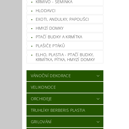
KRMIVO - SEMÍNKA
HLODAVCI
EXOTI, ANDULKY, PAPOUŠCI
HMYZÍ DOMKY
PTAČÍ BUDKY A KRMÍTKA
PLAŠIČE PTÁKŮ
ELHO, PLASTIA - PTAČÍ BUDKY,
KRMÍTKA, PÍTKA, HMYZÍ DOMKY
VÁNOČNÍ DEKORACE
VELIKONOCE
ORCHIDEJE
TRUHLÍKY BERBERIS PLASTIA
GRILOVÁNÍ