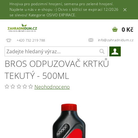
Hnojiva pro podzimní hnojení, semena pro zelené hnojení.
Najdete u nás v e-shopu :-) Osivo s blížící se expirací 12/2026
se slevou! Kategorie OSIVO EXPIRACE.
0 Kč
info@zahradnidum.cz
+420 732 219 788
BROS ODPUZOVAČ KRTKŮ
TEKUTÝ - 500ML
Neohodnoceno