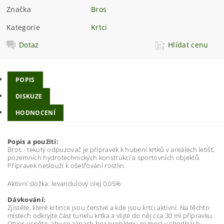
Značka
Bros
Kategorie
Krtci
Dotaz
Hlídat cenu
POPIS
DISKUZE
HODNOCENÍ
Popis a použití:
Bros - tekutý odpuzovač je přípravek k hubení krtků v areálech letišť,
pozemních hydrotechnických konstrukcí a sportovních objektů.
Přípravek neslouží k ošetřování rostlin.
Aktivní složka: levandulový olej 0,05%
Dávkování:
Zjistěte, které krtince jsou čerstvé a kde jsou krtci aktivní. Na těchto
místech odkryjte část tunelu krtka a vlijte do něj cca 30 ml přípravku.
Otvor ucpěte, aby se zápach bez problému roznesl v chodbách.