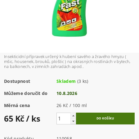
Insekticidní přípravek určený k hubení savého a žravého hmyzu (
mšic, housenek, brouků, ploštic ) na okrasných rostlinách v bytech,
na balkonech, v zimních zahradách apod..
Dostupnost
Skladem
(3 ks)
Můžeme doručit do
10.8.2026
Měrná cena
26 Kč / 100 ml
65 Kč
/ ks
Kód produktu
110058