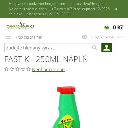
Hnojiva pro podzimní hnojení, semena pro zelené hnojení.
Najdete u nás v e-shopu :-) Osivo s blížící se expirací 12/2026
se slevou! Kategorie OSIVO EXPIRACE.
0 Kč
info@zahradnidum.cz
+420 732 219 788
FAST K - 250ML NÁPLŇ
Neohodnoceno