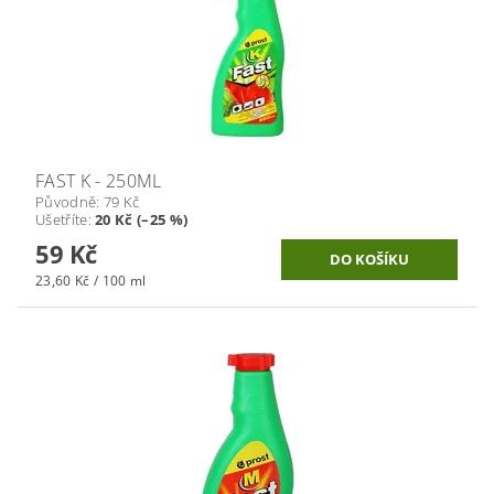
FAST K - 250ML
Původně:
79 Kč
Ušetříte
:
20 Kč (–25 %)
59 Kč
23,60 Kč / 100 ml