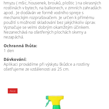
hmyzu ( mšic, housenek, brouků, ploštic ) na okrasných
rostlinách v bytech, na balkonech, v zimních zahradách
apod.. Je dodáván ve formě vodního spreje s
mechanickým rozprašovačem. Je určen k přímému
použití s možností skladování bez jakýchkoliv úprav.
Vyznačuje se velmi dobrým okamžitým účinkem.
Nezanechává na ošetřených plochách skvrny a
nezapáchá.
Ochranná lhůta:
1 den
Dávkování:
Aplikaci provádíme při výskytu škůdce a rostliny
ošetřujeme ze vzdálenosti asi 25 cm.
Akce