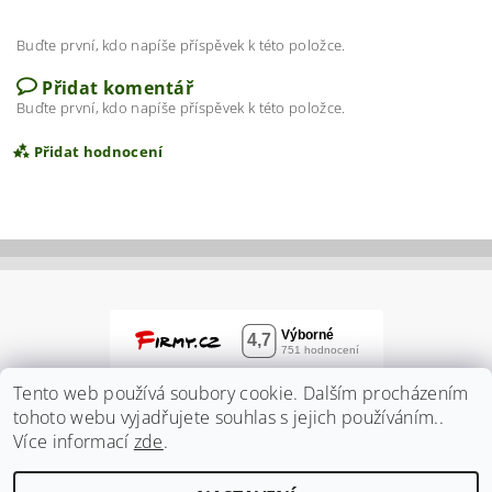
Buďte první, kdo napíše příspěvek k této položce.
Přidat komentář
Buďte první, kdo napíše příspěvek k této položce.
Přidat hodnocení
Tento web používá soubory cookie. Dalším procházením
tohoto webu vyjadřujete souhlas s jejich používáním..
Více informací
zde
.
Vložením hodnocení souhlasíte s
podmínkami