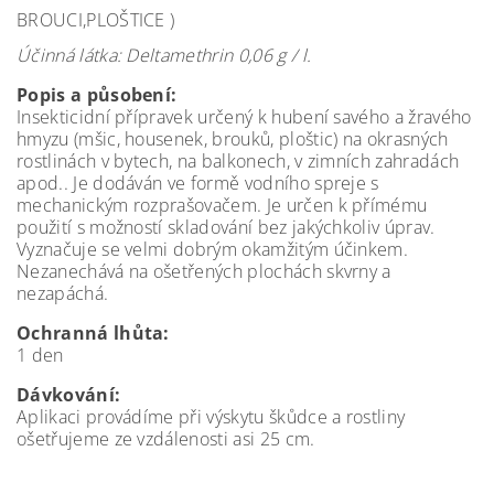
BROUCI,PLOŠTICE )
Účinná látka: Deltamethrin 0,06 g / l.
Popis a působení:
Insekticidní přípravek určený k hubení savého a žravého
hmyzu (mšic, housenek, brouků, ploštic) na okrasných
rostlinách v bytech, na balkonech, v zimních zahradách
apod.. Je dodáván ve formě vodního spreje s
mechanickým rozprašovačem. Je určen k přímému
použití s možností skladování bez jakýchkoliv úprav.
Vyznačuje se velmi dobrým okamžitým účinkem.
Nezanechává na ošetřených plochách skvrny a
nezapáchá.
Ochranná lhůta:
1 den
Dávkování:
Aplikaci provádíme při výskytu škůdce a rostliny
ošetřujeme ze vzdálenosti asi 25 cm.