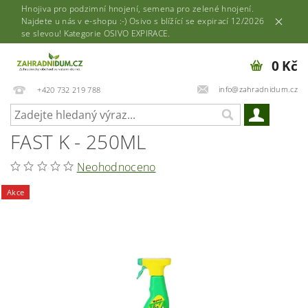
Hnojiva pro podzimní hnojení, semena pro zelené hnojení.
Najdete u nás v e-shopu :-) Osivo s blížící se expirací 12/2026
se slevou! Kategorie OSIVO EXPIRACE.
0 Kč
info@zahradnidum.cz
+420 732 219 788
FAST K - 250ML
Neohodnoceno
Akce