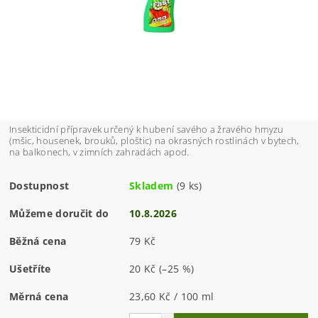
Insekticidní přípravek určený k hubení savého a žravého hmyzu
(mšic, housenek, brouků, ploštic) na okrasných rostlinách v bytech,
na balkonech, v zimních zahradách apod.
Dostupnost
Skladem
(9 ks)
Můžeme doručit do
10.8.2026
Běžná cena
79 Kč
Ušetříte
20 Kč
(–25 %)
Měrná cena
23,60 Kč / 100 ml