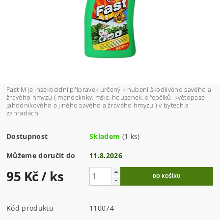
Fast M je insekticidní přípravek určený k hubení škodlivého savého a
žravého hmyzu ( mandelinky, mšic, housenek, dřepčíků, květopase
jahodníkového a jiného savého a žravého hmyzu ) v bytech a
zahradách.
Dostupnost
Skladem
(1 ks)
Můžeme doručit do
11.8.2026
95 Kč
/ ks
Kód produktu
110074