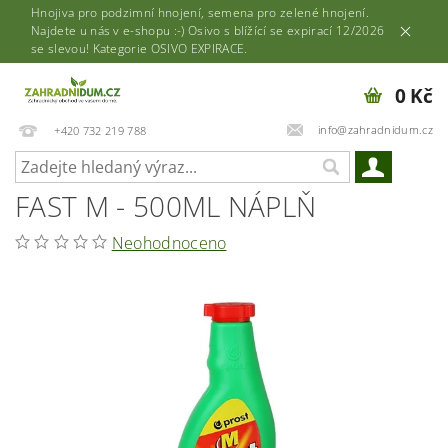
Hnojiva pro podzimní hnojení, semena pro zelené hnojení.
Najdete u nás v e-shopu :-) Osivo s blížící se expirací 12/2026
se slevou! Kategorie OSIVO EXPIRACE.
0 Kč
info@zahradnidum.cz
+420 732 219 788
FAST M - 500ML NÁPLŇ
Neohodnoceno