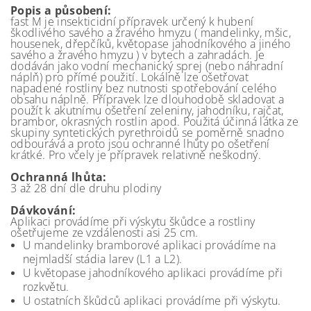
Popis a působení:
fast M je insekticidní přípravek určený k hubení
škodlivého savého a žravého hmyzu ( mandelinky, mšic,
housenek, dřepčíků, květopase jahodníkového a jiného
savého a žravého hmyzu ) v bytech a zahradách. Je
dodáván jako vodní mechanický sprej (nebo náhradní
náplň) pro přímé použití. Lokálně lze ošetřovat
napadené rostliny bez nutnosti spotřebování celého
obsahu náplně. Přípravek lze dlouhodobě skladovat a
použít k akutnímu ošetření zeleniny, jahodníku, rajčat,
brambor, okrasných rostlin apod. Použitá účinná látka ze
skupiny syntetických pyrethroidů se poměrně snadno
odbourává a proto jsou ochranné lhůty po ošetření
krátké. Pro včely je přípravek relativně neškodný.
Ochranná lhůta:
3 až 28 dní dle druhu plodiny
Dávkování:
Aplikaci provádíme při výskytu škůdce a rostliny
ošetřujeme ze vzdálenosti asi 25 cm.
U mandelinky bramborové aplikaci provádíme na
nejmladší stádia larev (L1 a L2).
U květopase jahodníkového aplikaci provádíme při
rozkvětu.
U ostatních škůdců aplikaci provádíme při výskytu.