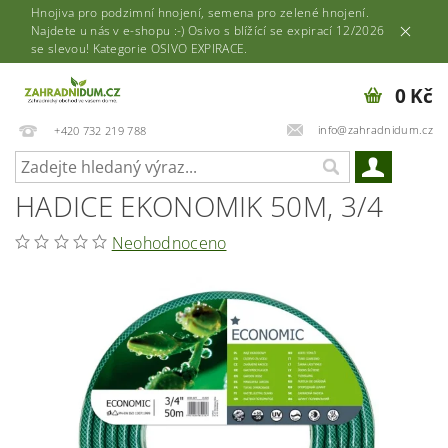
Hnojiva pro podzimní hnojení, semena pro zelené hnojení.
Najdete u nás v e-shopu :-) Osivo s blížící se expirací 12/2026
se slevou! Kategorie OSIVO EXPIRACE.
0 Kč
info@zahradnidum.cz
+420 732 219 788
HADICE EKONOMIK 50M, 3/4
Neohodnoceno