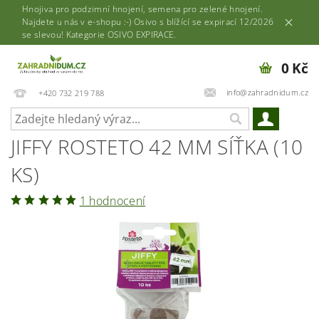
Hnojiva pro podzimní hnojení, semena pro zelené hnojení.
Najdete u nás v e-shopu :-) Osivo s blížící se expirací 12/2026
se slevou! Kategorie OSIVO EXPIRACE.
0 Kč
info@zahradnidum.cz
+420 732 219 788
JIFFY ROSTETO 42 MM SÍŤKA (10
KS)
1 hodnocení