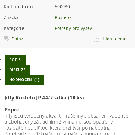
Kód produktu
500030
Značka
Rosteto
Kategorie
Potřeby pro výsev
Dotaz
Hlídat cenu
POPIS
DISKUZE
HODNOCENÍ (1)
Jiffy Rosteto JP 44/7 síťka (10 ks)
Popis:
Jiffy jsou vyrobeny z kvalitní rašeliny s obsahem vápence
a obohaceny základními živninami. Jsou opatřeny
rozložitelnou síťkou, která drží tvar po nabobtnání.
Používají se k řízkování, pikýrování a množení např.