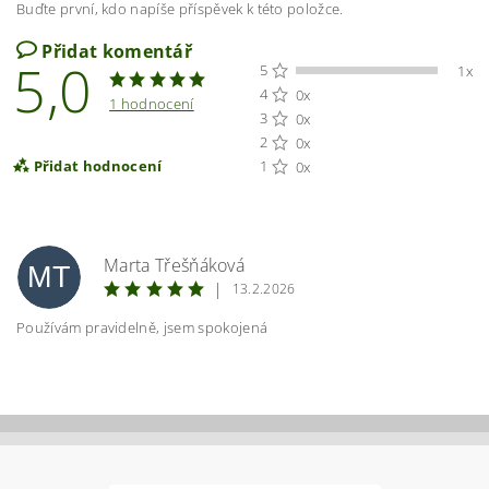
Buďte první, kdo napíše příspěvek k této položce.
Přidat komentář
5,0
5
1x
4
0x
1 hodnocení
3
0x
2
0x
Přidat hodnocení
1
0x
Marta Třešňáková
MT
|
13.2.2026
Používám pravidelně, jsem spokojená