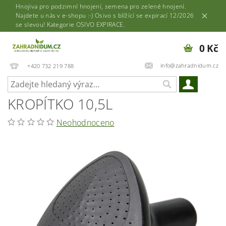
Hnojiva pro podzimní hnojení, semena pro zelené hnojení.
Najdete u nás v e-shopu :-) Osivo s blížící se expirací 12/2026
se slevou! Kategorie OSIVO EXPIRACE.
0 Kč
info@zahradnidum.cz
+420 732 219 788
KROPÍTKO 10,5L
Neohodnoceno