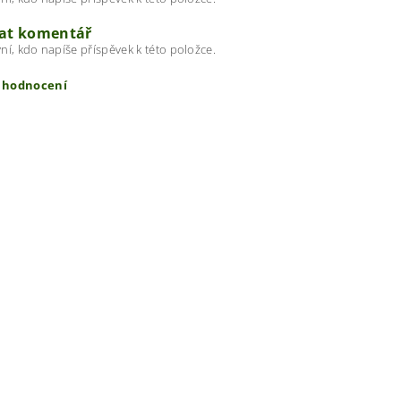
dat komentář
ní, kdo napíše příspěvek k této položce.
t hodnocení
ením hodnocení souhlasíte s
podmínkami ochrany osobních úda