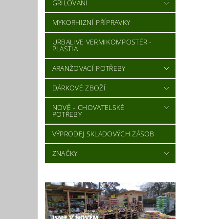
GRILOVÁNÍ
MYKORHIZNÍ PŘÍPRAVKY
URBALIVE VERMIKOMPOSTÉR -
PLASTIA
ARANŽOVACÍ POTŘEBY
DÁRKOVÉ ZBOŽÍ
NOVĚ - CHOVATELSKÉ
POTŘEBY
VÝPRODEJ SKLADOVÝCH ZÁSOB
ZNAČKY