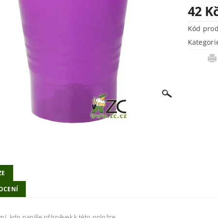
42 K
Kód pro
Kategori
ZE
OCENÍ
ní, kdo napíše příspěvek k této položce.