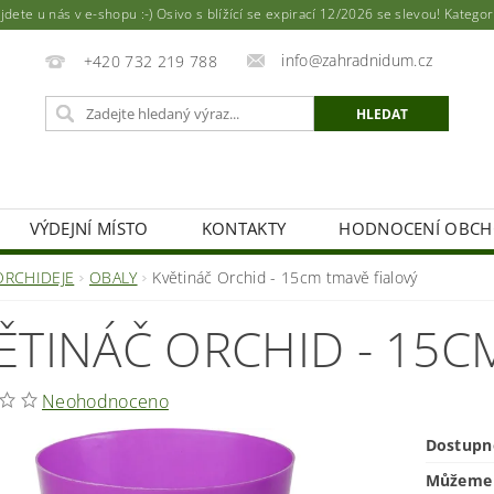
ete u nás v e-shopu :-) Osivo s blížící se expirací 12/2026 se slevou! Katego
info@zahradnidum.cz
+420 732 219 788
VÝDEJNÍ MÍSTO
KONTAKTY
HODNOCENÍ OBC
ORCHIDEJE
OBALY
Květináč Orchid - 15cm tmavě fialový
ĚTINÁČ ORCHID - 15C
Neohodnoceno
Dostupn
Můžeme 