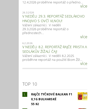
12.4.2026 proběhne reportáž o předno...
více
26.3.2026
V NEDĚLI 29.3. REPORTÁŽ SEDLÁKOVO
HNOJIVO S OVČÍ VLNOU!
Vážení zákazníci. V neděli
29.3.2026 proběhne reportáž o
přednostech...
více
6.2.2026
V NEDĚLI 8.2. REPORTÁŽ RAJČE PRISTA A
SEDLÁKŮV ŽÍŽALÍ ČAJ!
Vážení zákazníci. V neděli 8.2.2025
proběhne reportáž na použití Biom Žíž...
více
TOP 10
RAJČE TYČKOVÉ BALKAN F1
0,1G BULHARSKÉ
55 Kč