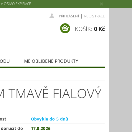
rie OSIVO EXPIRACE.
|
PŘIHLÁŠENÍ
REGISTRACE
KOŠÍK:
0 Kč
HODU
MÉ OBLÍBENÉ PRODUKTY
M TMAVĚ FIALOVÝ
ost
Obvykle do 5 dnů
doručit do
17.8.2026