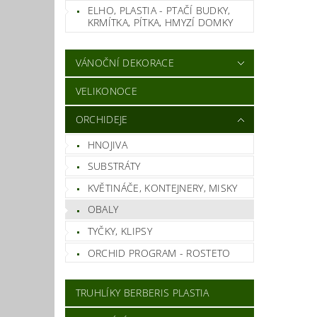
ELHO, PLASTIA - PTAČÍ BUDKY,
KRMÍTKA, PÍTKA, HMYZÍ DOMKY
VÁNOČNÍ DEKORACE
VELIKONOCE
ORCHIDEJE
HNOJIVA
SUBSTRÁTY
KVĚTINÁČE, KONTEJNERY, MISKY
OBALY
TYČKY, KLIPSY
ORCHID PROGRAM - ROSTETO
TRUHLÍKY BERBERIS PLASTIA