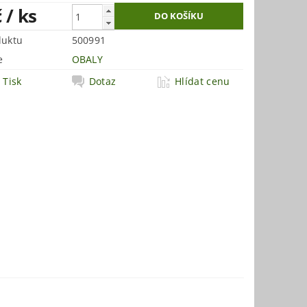
č
/ ks
duktu
500991
e
OBALY
Tisk
Dotaz
Hlídat cenu