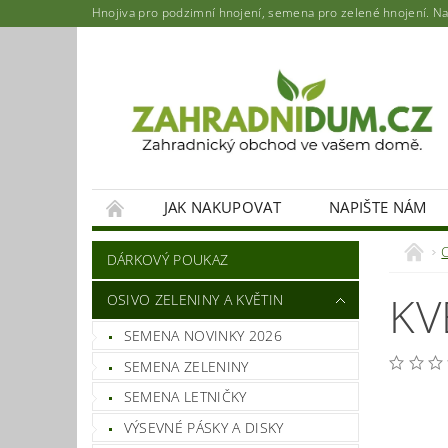
Hnojiva pro podzimní hnojení, semena pro zelené hnojení. Najd
JAK NAKUPOVAT
NAPIŠTE NÁM
DÁRKOVÝ POUKAZ
KV
OSIVO ZELENINY A KVĚTIN
SEMENA NOVINKY 2026
SEMENA ZELENINY
SEMENA LETNIČKY
VÝSEVNÉ PÁSKY A DISKY