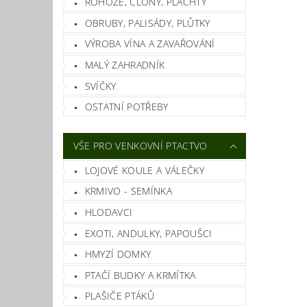
ROHOŽE, CLONY, PLACHTY
OBRUBY, PALISÁDY, PLŮTKY
VÝROBA VÍNA A ZAVAŘOVÁNÍ
MALÝ ZAHRADNÍK
SVÍČKY
OSTATNÍ POTŘEBY
VŠE PRO VENKOVNÍ PTACTVO
LOJOVÉ KOULE A VÁLEČKY
KRMIVO - SEMÍNKA
HLODAVCI
EXOTI, ANDULKY, PAPOUŠCI
HMYZÍ DOMKY
PTAČÍ BUDKY A KRMÍTKA
PLAŠIČE PTÁKŮ