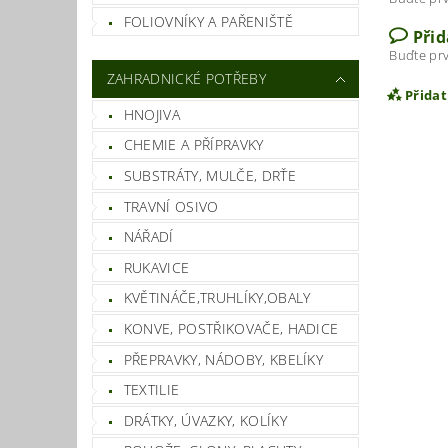
FOLIOVNÍKY A PAŘENIŠTĚ
Při
Buďte prv
ZAHRADNICKÉ POTŘEBY
Přida
HNOJIVA
CHEMIE A PŘÍPRAVKY
SUBSTRÁTY, MULČE, DRŤE
TRAVNÍ OSIVO
NÁŘADÍ
RUKAVICE
KVĚTINÁČE,TRUHLÍKY,OBALY
KONVE, POSTŘIKOVAČE, HADICE
Vlož
PŘEPRAVKY, NÁDOBY, KBELÍKY
TEXTILIE
DRÁTKY, ÚVAZKY, KOLÍKY