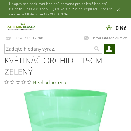
Hnojiva pro podzimní hnojení, semena pro zelené hnojení.
Najdete u nás v e-shopu :-) Osivo s blížící se expirací 12/2026
se slevou! Kategorie OSIVO EXPIRACE.
0 Kč
info@zahradnidum.cz
+420 732 219 788
KVĚTINÁČ ORCHID - 15CM
ZELENÝ
Neohodnoceno