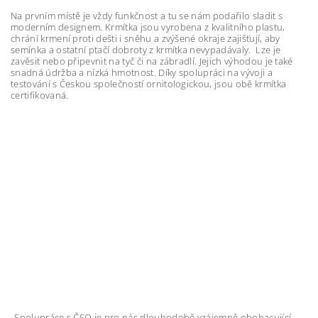
Na prvním místě je vždy funkčnost a tu se nám podařilo sladit s
moderním designem. Krmítka jsou vyrobena z kvalitního plastu,
chrání krmení proti dešti i sněhu a zvýšené okraje zajišťují, aby
semínka a ostatní ptačí dobroty z krmítka nevypadávaly. Lze je
zavěsit nebo připevnit na tyč či na zábradlí. Jejich výhodou je také
snadná údržba a nízká hmotnost. Díky spolupráci na vývoji a
testování s Českou společností ornitologickou, jsou obě krmítka
certifikovaná.
„Spolupráce s ČSO je pro nás dlouhodobě vzájemně obohacující.