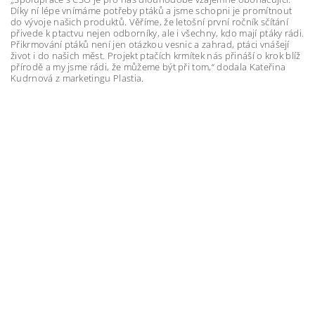
Díky ní lépe vnímáme potřeby ptáků a jsme schopni je promítnout
do vývoje našich produktů. Věříme, že letošní první ročník sčítání
přivede k ptactvu nejen odborníky, ale i všechny, kdo mají ptáky rádi.
Přikrmování ptáků není jen otázkou vesnic a zahrad, ptáci vnášejí
život i do našich měst. Projekt ptačích krmítek nás přináší o krok blíž
přírodě a my jsme rádi, že můžeme být při tom,“ dodala Kateřina
Kudrnová z marketingu Plastia.