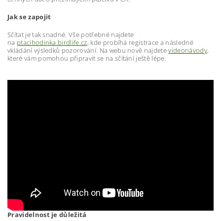
Jak se zapojit
Sčítat je tak snadné. Vše potřebné najdete
na
ptacihodinka.birdlife.cz
, kde probíhá registrace a následné
vkládání výsledků pozorování. Na webu nově najdete
videonávody
,
které vám pomohou připravit se na sčítání ještě lépe.
Pravidelnost je důležitá