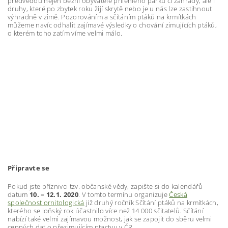
předvedou nejen běžní obyvatelé přilehlého parku či zahrady, ale i
druhy, které po zbytek roku žijí skrytě nebo je u nás lze zastihnout
výhradně v zimě. Pozorováním a sčítáním ptáků na krmítkách
můžeme navíc odhalit zajímavé výsledky o chování zimujících ptáků,
o kterém toho zatím víme velmi málo.
Připravte se
Pokud jste příznivci tzv. občanské vědy, zapište si do kalendářů
datum
10. – 12.1. 2020
. V tomto termínu organizuje
Česká
společnost ornitologická
již druhý ročník Sčítání ptáků na krmítkách,
kterého se loňský rok účastnilo více než 14 000 sčitatelů. Sčítání
nabízí také velmi zajímavou možnost, jak se zapojit do sběru velmi
cenných dat o přezimujícím ptactvu v ČR.