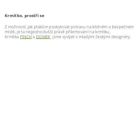
Krmítko, prostři se
Z možností, jak ptákům poskytovat potravu na klidném a bezpečném
místě, je ta nejjednodušší právě přikrmování na krmítku.
Krmítka
FINCH
a
DOMEK
jsme vyvíjeli s mladými českými designéry.