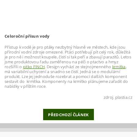
Celoroční přísun vody
Přístup k vodě je pro ptáky nezbytný hlavně ve městech, kde jsou
přírodní vodní zdroje omezené. Ptáci potřebují pít celý rok, důležitá
je pro ně i možnost koupele, čistí si tak peří a zbavují parazitů. Letos
jsme produktovou řadu zaměřenou na péči o ptactvo a hmyz
rozšířili o
pitko FINCH
. Design vychází ze stejnojmenného
krmítka
,
má variabilní uchycení a snadno se čistí. Jedná se o modulární
produkt. Lze jej jednoduše rozebrat a pomocí dalších komponent
sestavit do krmítka. Komponenty na krmítko plánujeme zařadit do
nabídky v příštím roce.
zdroj. plastia.cz
PŘEDCHOZÍ ČLÁNEK