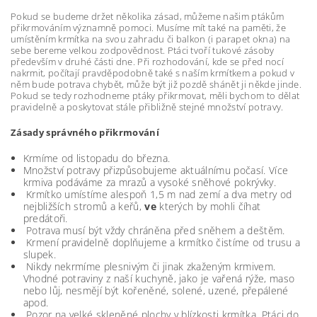
Pokud se budeme držet několika zásad, můžeme našim ptákům
přikrmováním významně pomoci. Musíme mít také na paměti, že
umístěním krmítka na svou zahradu či balkon (i parapet okna) na
sebe bereme velkou zodpovědnost. Ptáci tvoří tukové zásoby
především v druhé části dne. Při rozhodování, kde se před nocí
nakrmit, počítají pravděpodobně také s naším krmítkem a pokud v
něm bude potrava chybět, může být již pozdě shánět ji někde jinde.
Pokud se tedy rozhodneme ptáky přikrmovat, měli bychom to dělat
pravidelně a poskytovat stále přibližně stejné množství potravy.
Zásady správného přikrmování
Krmíme od listopadu do března.
Množství potravy přizpůsobujeme aktuálnímu počasí. Více
krmiva podáváme za mrazů a vysoké sněhové pokrývky.
Krmítko umístíme alespoň 1,5 m nad zemí a dva metry od
nejbližších stromů a keřů,
ve
kterých by mohli číhat
predátoři.
Potrava musí být vždy chráněna před sněhem a deštěm.
Krmení pravidelně doplňujeme a krmítko čistíme od trusu a
slupek.
Nikdy nekrmíme plesnivým či jinak zkaženým krmivem.
Vhodné potraviny z naší kuchyně, jako je vařená rýže, maso
nebo lůj, nesmějí být kořeněné, solené, uzené, přepálené
apod.
Pozor na velké skleněné plochy v blízkosti krmítka. Ptáci do