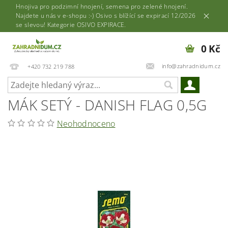
Hnojiva pro podzimní hnojení, semena pro zelené hnojení.
Najdete u nás v e-shopu :-) Osivo s blížící se expirací 12/2026
se slevou! Kategorie OSIVO EXPIRACE.
0 Kč
info@zahradnidum.cz
+420 732 219 788
MÁK SETÝ - DANISH FLAG 0,5G
Neohodnoceno