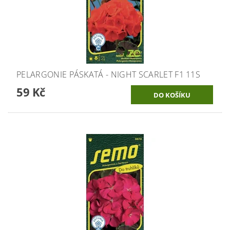
PELARGONIE PÁSKATÁ - NIGHT SCARLET F1 11S
59 Kč