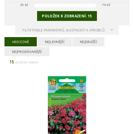
39
Kč
79
Kč
POLOŽEK K ZOBRAZENÍ:
15
FILTR PODLE PARAMETRŮ, VLASTNOSTÍ A VÝROBCŮ
ABECEDNĚ
NEJLEVNĚJŠÍ
NEJDRAŽŠÍ
NEJPRODÁVANĚJŠÍ
15
položek celkem