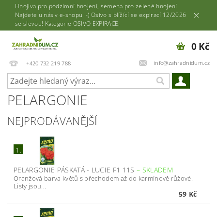
Hnojiva pro podzimní hnojení, semena pro zelené hnojení.
Najdete u nás v e-shopu :-) Osivo s blížící se expirací 12/2026
se slevou! Kategorie OSIVO EXPIRACE.
0 Kč
info@zahradnidum.cz
+420 732 219 788
PELARGONIE
NEJPRODÁVANĚJŠÍ
1.
PELARGONIE PÁSKATÁ - LUCIE F1 11S
–
SKLADEM
Oranžová barva květů s přechodem až do karmínově růžové.
Listy jsou...
59 Kč