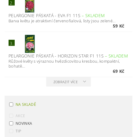
2.
PELARGONIE PÁSKATÁ - EVA F1 11S
–
SKLADEM
Barva květu je atraktivní červenofialová, listy jsou zelené...
59 Kč
3.
PELARGONIE PÁSKATÁ - HORIZON STAR F1 11S
–
SKLADEM
Růžové květy s výraznou hvězdicovitou kresbou, kompaktní,
bohatě...
69 Kč
ZOBRAZIT VÍCE
NA SKLADĚ
AKCE
NOVINKA
TIP