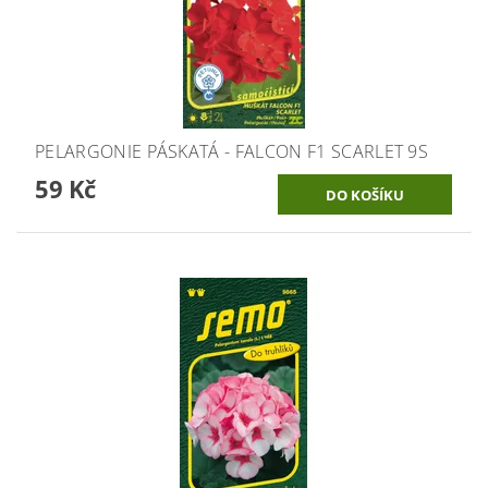
PELARGONIE PÁSKATÁ - FALCON F1 SCARLET 9S
59 Kč