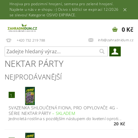
Hnojiva pro podzimní hnojení, semena pro zelené hnojení.
Najdete u nás v e-shopu :-) Osivo s blížící se expirací 12/2026
se slevou! Kategorie OSIVO EXPIRACE.
0 Kč
info@zahradnidum.cz
+420 732 219 788
NEKTAR PÁRTY
NEJPRODÁVANĚJŠÍ
1.
SVAZENKA SHLOUČENÁ FIONA, PRO OPYLOVAČE 4G -
SÉRIE NEKTAR PÁRTY
–
SKLADEM
Jednoletá rostlina s pozdějším nástupem do kvetení oproti...
20 Kč