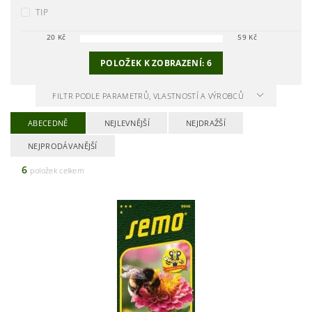
TIP
20
Kč
59
Kč
POLOŽEK K ZOBRAZENÍ:
6
FILTR PODLE PARAMETRŮ, VLASTNOSTÍ A VÝROBCŮ
ABECEDNĚ
NEJLEVNĚJŠÍ
NEJDRAŽŠÍ
NEJPRODÁVANĚJŠÍ
6
položek celkem