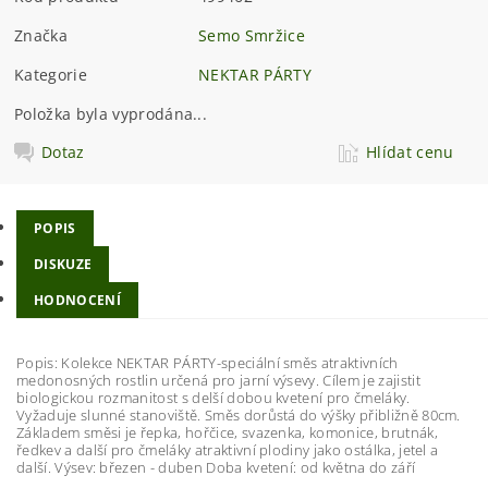
Značka
Semo Smržice
Kategorie
NEKTAR PÁRTY
Položka byla vyprodána...
Dotaz
Hlídat cenu
POPIS
DISKUZE
HODNOCENÍ
Popis: Kolekce NEKTAR PÁRTY-speciální směs atraktivních
medonosných rostlin určená pro jarní výsevy. Cílem je zajistit
biologickou rozmanitost s delší dobou kvetení pro čmeláky.
Vyžaduje slunné stanoviště. Směs dorůstá do výšky přibližně 80cm.
Základem směsi je řepka, hořčice, svazenka, komonice, brutnák,
ředkev a další pro čmeláky atraktivní plodiny jako ostálka, jetel a
další. Výsev: březen - duben Doba kvetení: od května do září