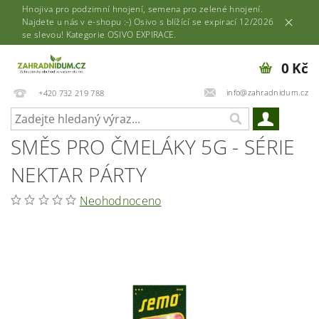
Hnojiva pro podzimní hnojení, semena pro zelené hnojení.
Najdete u nás v e-shopu :-) Osivo s blížící se expirací 12/2026
se slevou! Kategorie OSIVO EXPIRACE.
0 Kč
info@zahradnidum.cz
+420 732 219 788
SMĚS PRO ČMELÁKY 5G - SÉRIE
NEKTAR PÁRTY
Neohodnoceno