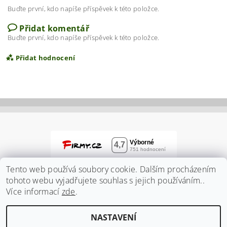
Buďte první, kdo napíše příspěvek k této položce.
Přidat komentář
Buďte první, kdo napíše příspěvek k této položce.
Přidat hodnocení
Tento web používá soubory cookie. Dalším procházením
tohoto webu vyjadřujete souhlas s jejich používáním..
Více informací
zde
.
Vložením hodnocení souhlasíte s
podmínkami
NASTAVENÍ
ochrany osobních údajů