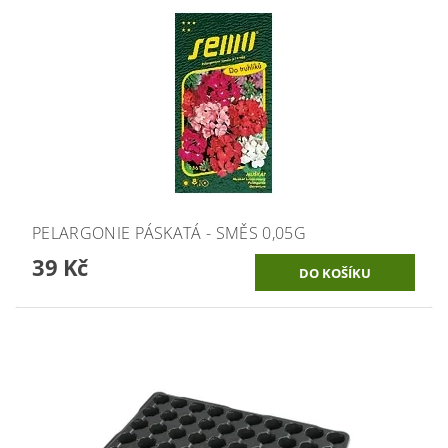
PELARGONIE PÁSKATÁ - SMĚS 0,05G
39 Kč