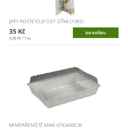
JIFFY ROSTETO JP 33/7 SÍŤKA (10KS)
35 Kč
3,50 Kč / 1 ks
MINIPAŘENIŠTĚ MAXI 47X34X8CM