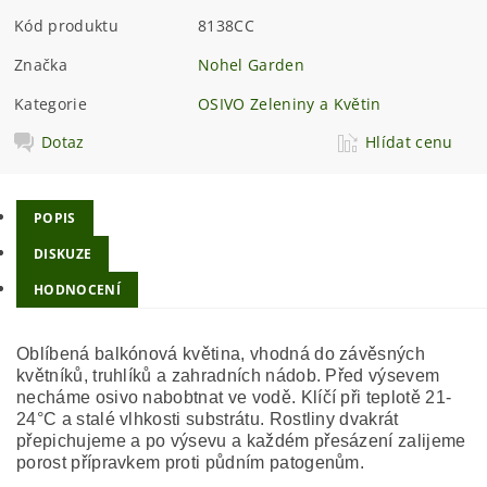
Kód produktu
8138CC
Značka
Nohel Garden
Kategorie
OSIVO Zeleniny a Květin
Dotaz
Hlídat cenu
POPIS
DISKUZE
HODNOCENÍ
Oblíbená balkónová květina, vhodná do závěsných
květníků, truhlíků a zahradních nádob. Před výsevem
necháme osivo nabobtnat ve vodě. Klíčí při teplotě 21-
24°C a stalé vlhkosti substrátu. Rostliny dvakrát
přepichujeme a po výsevu a každém přesázení zalijeme
porost přípravkem proti půdním patogenům.