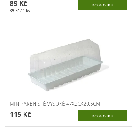
89 Kč
89 Kč / 1 ks
MINIPAŘENIŠTĚ VYSOKÉ 47X20X20,5CM
115 Kč