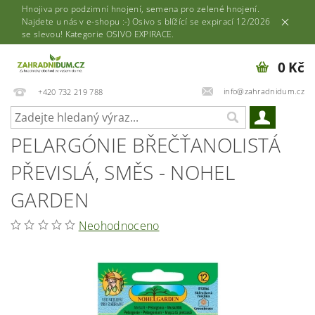
Hnojiva pro podzimní hnojení, semena pro zelené hnojení.
Najdete u nás v e-shopu :-) Osivo s blížící se expirací 12/2026
se slevou! Kategorie OSIVO EXPIRACE.
0 Kč
info@zahradnidum.cz
+420 732 219 788
PELARGÓNIE BŘEČŤANOLISTÁ
PŘEVISLÁ, SMĚS - NOHEL
GARDEN
Neohodnoceno