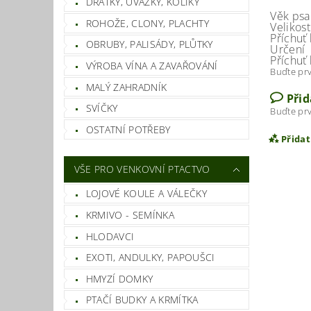
DRÁTKY, ÚVAZKY, KOLÍKY
Věk psa
ROHOŽE, CLONY, PLACHTY
Velikost
Příchuť
OBRUBY, PALISÁDY, PLŮTKY
Určení
Příchuť
VÝROBA VÍNA A ZAVAŘOVÁNÍ
Buďte prv
MALÝ ZAHRADNÍK
Při
SVÍČKY
Buďte prv
OSTATNÍ POTŘEBY
Přida
VŠE PRO VENKOVNÍ PTACTVO
LOJOVÉ KOULE A VÁLEČKY
KRMIVO - SEMÍNKA
HLODAVCI
EXOTI, ANDULKY, PAPOUŠCI
HMYZÍ DOMKY
PTAČÍ BUDKY A KRMÍTKA