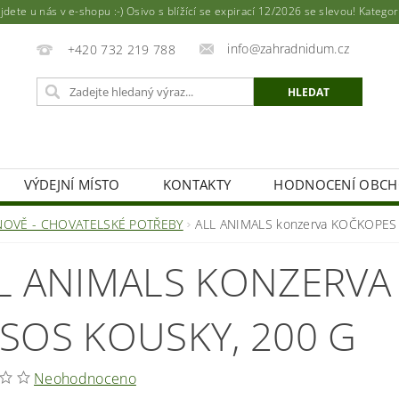
ete u nás v e-shopu :-) Osivo s blížící se expirací 12/2026 se slevou! Katego
info@zahradnidum.cz
+420 732 219 788
VÝDEJNÍ MÍSTO
KONTAKTY
HODNOCENÍ OBC
NOVĚ - CHOVATELSKÉ POTŘEBY
ALL ANIMALS konzerva KOČKOPES l
L ANIMALS KONZERVA
SOS KOUSKY, 200 G
Neohodnoceno