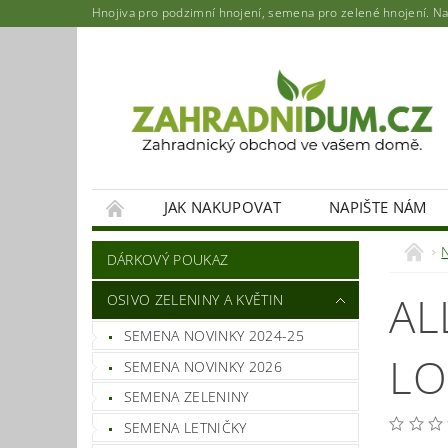
Hnojiva pro podzimní hnojení, semena pro zelené hnojení. Najd
JAK NAKUPOVAT
NAPIŠTE NÁM
DÁRKOVÝ POUKAZ
AL
OSIVO ZELENINY A KVĚTIN
SEMENA NOVINKY 2024-25
LO
SEMENA NOVINKY 2026
SEMENA ZELENINY
SEMENA LETNIČKY