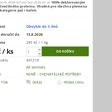
tné vlhké krmivo bez obilovin se
100% deklarovaným
živočišného proteinu.
Vhodné pro všechna plemena
kategorie psů i koček.
ost
Obvykle do 3 dnů
doručit do
13.8.2026
ena
295 Kč / 1 kg
č
/ ks
duktu
A91219
All animals
e
NOVĚ - CHOVATELSKÉ POTŘEBY
Tisk
Dotaz
Hlídat cenu