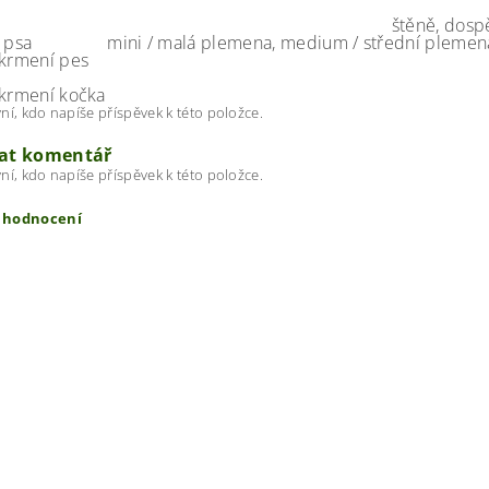
štěně, dospě
 psa
mini / malá plemena, medium / střední plemen
 krmení pes
 krmení kočka
ní, kdo napíše příspěvek k této položce.
dat komentář
ní, kdo napíše příspěvek k této položce.
t hodnocení