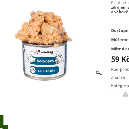
Plnohodno
zdrojem 
a věkové 
Dostupn
Můžeme 
Měrná c
59 K
Kód pro
Značka
Kategori