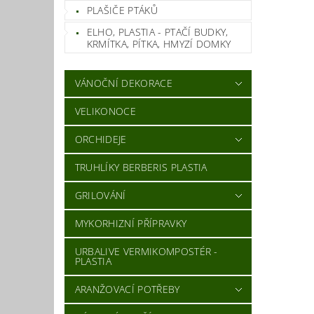
Vlož
PLAŠIČE PTÁKŮ
ELHO, PLASTIA - PTAČÍ BUDKY,
KRMÍTKA, PÍTKA, HMYZÍ DOMKY
VÁNOČNÍ DEKORACE
VELIKONOCE
ORCHIDEJE
TRUHLÍKY BERBERIS PLASTIA
GRILOVÁNÍ
MYKORHIZNÍ PŘÍPRAVKY
URBALIVE VERMIKOMPOSTÉR -
PLASTIA
ARANŽOVACÍ POTŘEBY