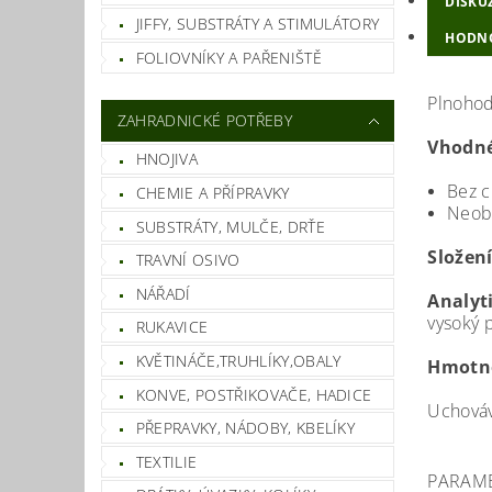
DISKU
JIFFY, SUBSTRÁTY A STIMULÁTORY
HODN
FOLIOVNÍKY A PAŘENIŠTĚ
Plnohod
ZAHRADNICKÉ POTŘEBY
Vhodné
HNOJIVA
Bez c
CHEMIE A PŘÍPRAVKY
Neobs
SUBSTRÁTY, MULČE, DRŤE
Složení
TRAVNÍ OSIVO
NÁŘADÍ
Analyti
vysoký p
RUKAVICE
KVĚTINÁČE,TRUHLÍKY,OBALY
Hmotn
KONVE, POSTŘIKOVAČE, HADICE
Uchováv
PŘEPRAVKY, NÁDOBY, KBELÍKY
TEXTILIE
PARAM