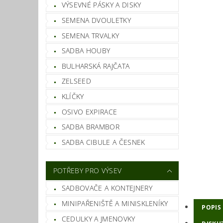
VÝSEVNÉ PÁSKY A DISKY
SEMENA DVOULETKY
SEMENA TRVALKY
SADBA HOUBY
BULHARSKÁ RAJČATA
ZELSEED
KLÍČKY
OSIVO EXPIRACE
SADBA BRAMBOR
SADBA CIBULE A ČESNEK
POTŘEBY PRO VÝSEV
SADBOVAČE A KONTEJNERY
MINIPAŘENIŠTĚ A MINISKLENÍKY
POPIS
CEDULKY A JMENOVKY