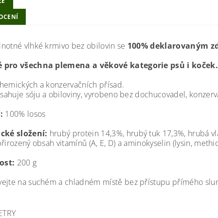
ZE
OCENÍ
notné vlhké krmivo bez obilovin se
100% deklarovaným zd
 pro všechna plemena a věkové kategorie psů i koček.
hemických a konzervačních přísad.
ahuje sóju a obiloviny, vyrobeno bez dochucovadel, konzerva
:
100% losos
cké složení:
hrubý protein 14,3%, hrubý tuk 17,3%, hrubá vl
řirozený obsah vitamínů (A, E, D) a aminokyselin (lysin, methion
ost:
200 g
ejte na suchém a chladném místě bez přístupu přímého sluneč
ETRY