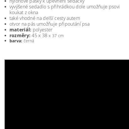
nylonové pásky k upevnění sedačky
vyvýšené sedadlo s přihrádkou dole umožňuje psovi
koukat z okna
také vhodné na delší cesty autem
otvor na pás umožňuje připoutání psa
materiál:
polyester
rozměry:
45 x 38
x 37 cm
barva:
černá