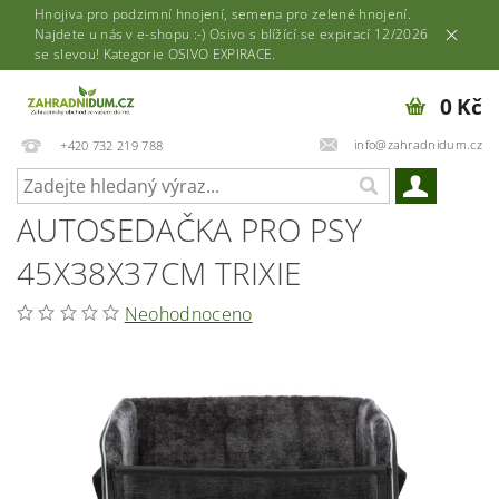
Hnojiva pro podzimní hnojení, semena pro zelené hnojení.
Najdete u nás v e-shopu :-) Osivo s blížící se expirací 12/2026
se slevou! Kategorie OSIVO EXPIRACE.
0 Kč
info@zahradnidum.cz
+420 732 219 788
AUTOSEDAČKA PRO PSY
45X38X37CM TRIXIE
Neohodnoceno