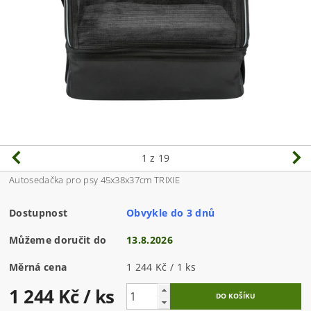
1
z 19
Autosedačka pro psy 45x38x37cm TRIXIE
Dostupnost
Obvykle do 3 dnů
Můžeme doručit do
13.8.2026
Měrná cena
1 244 Kč / 1 ks
1 244 Kč
/ ks