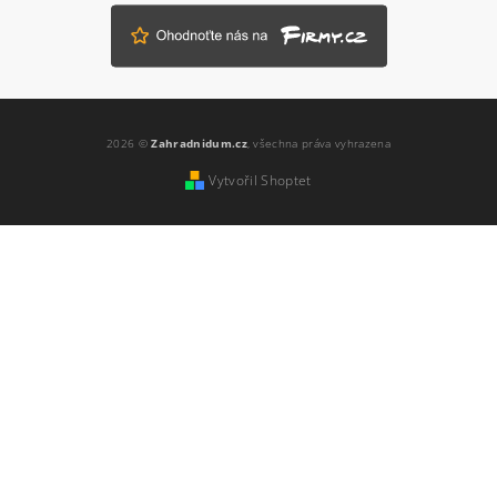
Vložením hodnocení souhlasíte s
podmínkami
ochrany osobních údajů
2026 ©
Zahradnidum.cz
, všechna práva vyhrazena
Vytvořil Shoptet