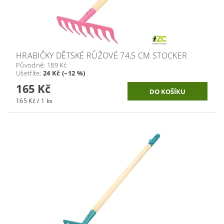
HRABIČKY DĚTSKÉ RŮŽOVÉ 74,5 CM STOCKER
Původně:
189 Kč
Ušetříte
:
24 Kč (–12 %)
165 Kč
165 Kč / 1 ks