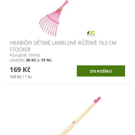
HRABIČKY DĚTSKÉ LAMELOVÉ RŮŽOVÉ 76,5 CM
STOCKER
Původně:
199 Kč
Ušetříte
:
30 Kč (–15 %)
169 Kč
169 Kč / 1 ks