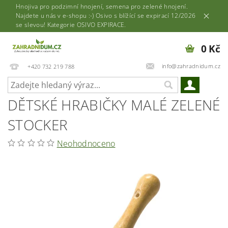
Hnojiva pro podzimní hnojení, semena pro zelené hnojení.
Najdete u nás v e-shopu :-) Osivo s blížící se expirací 12/2026
se slevou! Kategorie OSIVO EXPIRACE.
0 Kč
info@zahradnidum.cz
+420 732 219 788
DĚTSKÉ HRABIČKY MALÉ ZELENÉ
STOCKER
Neohodnoceno