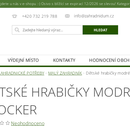
ete u nás v e-shopu :-) Osivo s blížící se expirací 12/2026 se slevou! Katego
info@zahradnidum.cz
+420 732 219 788
VÝDEJNÍ MÍSTO
KONTAKTY
HODNOCENÍ OBC
ZAHRADNICKÉ POTŘEBY
MALÝ ZAHRADNÍK
Dětské hrabičky modré
TSKÉ HRABIČKY MODR
OCKER
Neohodnoceno