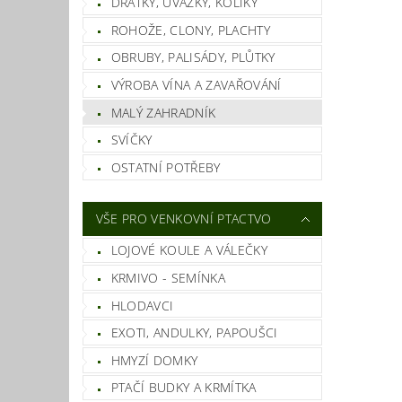
DRÁTKY, ÚVAZKY, KOLÍKY
Vlož
ROHOŽE, CLONY, PLACHTY
OBRUBY, PALISÁDY, PLŮTKY
VÝROBA VÍNA A ZAVAŘOVÁNÍ
MALÝ ZAHRADNÍK
SVÍČKY
OSTATNÍ POTŘEBY
VŠE PRO VENKOVNÍ PTACTVO
LOJOVÉ KOULE A VÁLEČKY
KRMIVO - SEMÍNKA
HLODAVCI
EXOTI, ANDULKY, PAPOUŠCI
HMYZÍ DOMKY
PTAČÍ BUDKY A KRMÍTKA