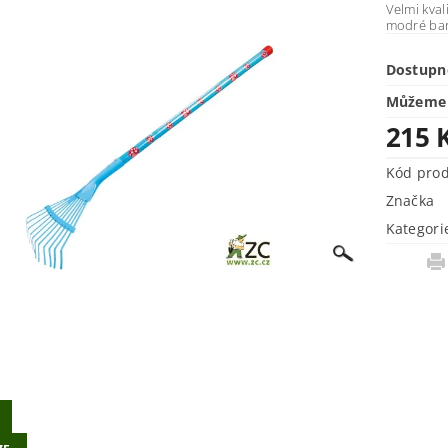
Velmi kval
modré bar
Dostupn
Můžeme 
215 
Kód pro
Značka
Kategori