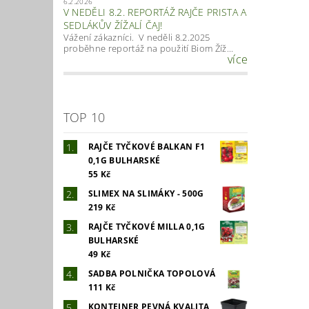
6.2.2026
V NEDĚLI 8.2. REPORTÁŽ RAJČE PRISTA A
SEDLÁKŮV ŽÍŽALÍ ČAJ!
Vážení zákazníci. V neděli 8.2.2025
proběhne reportáž na použití Biom Žíž...
více
TOP 10
RAJČE TYČKOVÉ BALKAN F1
0,1G BULHARSKÉ
55 Kč
SLIMEX NA SLIMÁKY - 500G
219 Kč
RAJČE TYČKOVÉ MILLA 0,1G
BULHARSKÉ
49 Kč
SADBA POLNIČKA TOPOLOVÁ
111 Kč
KONTEJNER PEVNÁ KVALITA