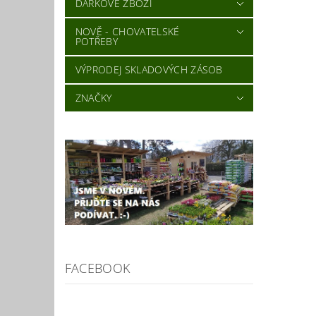
DÁRKOVÉ ZBOŽÍ
NOVĚ - CHOVATELSKÉ
POTŘEBY
VÝPRODEJ SKLADOVÝCH ZÁSOB
ZNAČKY
FACEBOOK