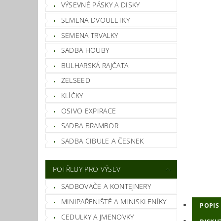
VÝSEVNÉ PÁSKY A DISKY
SEMENA DVOULETKY
SEMENA TRVALKY
SADBA HOUBY
BULHARSKÁ RAJČATA
ZELSEED
KLÍČKY
OSIVO EXPIRACE
SADBA BRAMBOR
SADBA CIBULE A ČESNEK
POTŘEBY PRO VÝSEV
SADBOVAČE A KONTEJNERY
MINIPAŘENIŠTĚ A MINISKLENÍKY
POPIS
CEDULKY A JMENOVKY