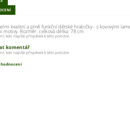
ZE
OCENÍ
Velmi kvalitní a plně funkční dětské hrabičky - s kovovými l
i motivy. Rozměr: celková délka: 78 cm
ní, kdo napíše příspěvek k této položce.
dat komentář
ní, kdo napíše příspěvek k této položce.
t hodnocení