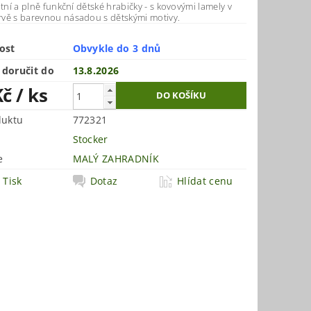
itní a plně funkční dětské hrabičky - s kovovými lamely v
vě s barevnou násadou s dětskými motivy.
ost
Obvykle do 3 dnů
doručit do
13.8.2026
Kč
/ ks
duktu
772321
Stocker
e
MALÝ ZAHRADNÍK
Tisk
Dotaz
Hlídat cenu