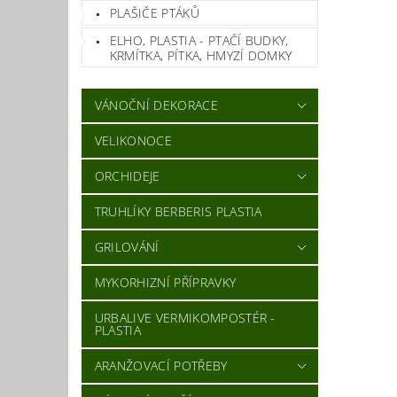
PLAŠIČE PTÁKŮ
ELHO, PLASTIA - PTAČÍ BUDKY,
KRMÍTKA, PÍTKA, HMYZÍ DOMKY
VÁNOČNÍ DEKORACE
VELIKONOCE
ORCHIDEJE
TRUHLÍKY BERBERIS PLASTIA
GRILOVÁNÍ
MYKORHIZNÍ PŘÍPRAVKY
URBALIVE VERMIKOMPOSTÉR -
PLASTIA
ARANŽOVACÍ POTŘEBY