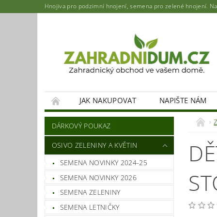
Hnojiva pro podzimní hnojení, semena pro zelené hnojení. Najd
JAK NAKUPOVAT
NAPIŠTE NÁM
DÁRKOVÝ POUKAZ
DĚ
OSIVO ZELENINY A KVĚTIN
SEMENA NOVINKY 2024-25
ST
SEMENA NOVINKY 2026
SEMENA ZELENINY
SEMENA LETNIČKY