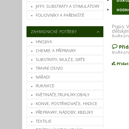
DISKU
JIFFY, SUBSTRÁTY A STIMULÁTORY
HODN
FOLIOVNÍKY A PAŘENIŠTĚ
Popis: 
dětským
ZAHRADNICKÉ POTŘEBY
Buďte prv
HNOJIVA
Při
CHEMIE A PŘÍPRAVKY
Buďte prv
SUBSTRÁTY, MULČE, DRŤE
Přida
TRAVNÍ OSIVO
NÁŘADÍ
RUKAVICE
KVĚTINÁČE,TRUHLÍKY,OBALY
KONVE, POSTŘIKOVAČE, HADICE
PŘEPRAVKY, NÁDOBY, KBELÍKY
TEXTILIE