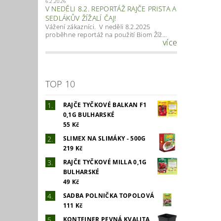
6.2.2026
V NEDĚLI 8.2. REPORTÁŽ RAJČE PRISTA A
SEDLÁKŮV ŽÍŽALÍ ČAJ!
Vážení zákazníci. V neděli 8.2.2025
proběhne reportáž na použití Biom Žíž...
více
TOP 10
RAJČE TYČKOVÉ BALKAN F1
0,1G BULHARSKÉ
55 Kč
SLIMEX NA SLIMÁKY - 500G
219 Kč
RAJČE TYČKOVÉ MILLA 0,1G
BULHARSKÉ
49 Kč
SADBA POLNIČKA TOPOLOVÁ
111 Kč
KONTEJNER PEVNÁ KVALITA