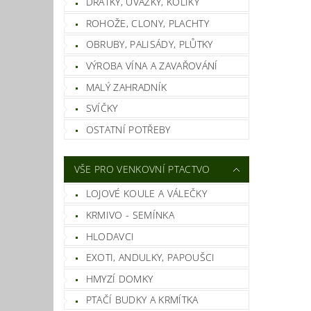
DRÁTKY, ÚVAZKY, KOLÍKY
ROHOŽE, CLONY, PLACHTY
OBRUBY, PALISÁDY, PLŮTKY
VÝROBA VÍNA A ZAVAŘOVÁNÍ
Vlož
MALÝ ZAHRADNÍK
SVÍČKY
OSTATNÍ POTŘEBY
VŠE PRO VENKOVNÍ PTACTVO
LOJOVÉ KOULE A VÁLEČKY
KRMIVO - SEMÍNKA
HLODAVCI
EXOTI, ANDULKY, PAPOUŠCI
HMYZÍ DOMKY
PTAČÍ BUDKY A KRMÍTKA