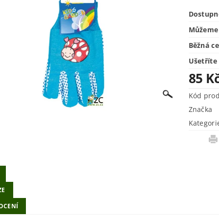
Dostupn
Můžeme 
Běžná c
Ušetříte
85 K
Kód pro
Značka
Kategori
ZE
OCENÍ