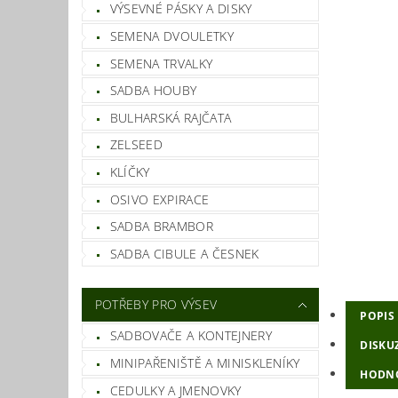
VÝSEVNÉ PÁSKY A DISKY
SEMENA DVOULETKY
SEMENA TRVALKY
SADBA HOUBY
BULHARSKÁ RAJČATA
ZELSEED
KLÍČKY
OSIVO EXPIRACE
SADBA BRAMBOR
SADBA CIBULE A ČESNEK
POTŘEBY PRO VÝSEV
POPIS
SADBOVAČE A KONTEJNERY
DISKU
MINIPAŘENIŠTĚ A MINISKLENÍKY
HODN
CEDULKY A JMENOVKY