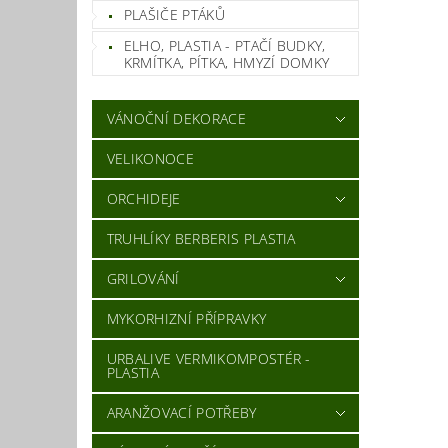
PLAŠIČE PTÁKŮ
ELHO, PLASTIA - PTAČÍ BUDKY,
KRMÍTKA, PÍTKA, HMYZÍ DOMKY
VÁNOČNÍ DEKORACE
VELIKONOCE
ORCHIDEJE
TRUHLÍKY BERBERIS PLASTIA
GRILOVÁNÍ
MYKORHIZNÍ PŘÍPRAVKY
URBALIVE VERMIKOMPOSTÉR -
PLASTIA
ARANŽOVACÍ POTŘEBY