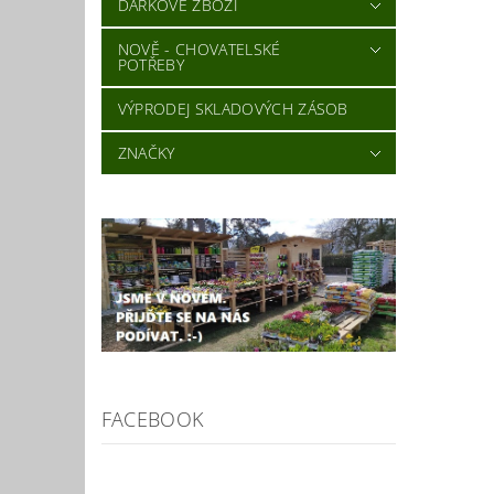
DÁRKOVÉ ZBOŽÍ
NOVĚ - CHOVATELSKÉ
POTŘEBY
VÝPRODEJ SKLADOVÝCH ZÁSOB
ZNAČKY
FACEBOOK