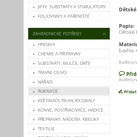
JIFFY, SUBSTRÁTY A STIMULÁTORY
Dětské 
FOLIOVNÍKY A PAŘENIŠTĚ
Popis:
Dětské 
ZAHRADNICKÉ POTŘEBY
Materi
HNOJIVA
bavlna +
CHEMIE A PŘÍPRAVKY
Buďte prv
SUBSTRÁTY, MULČE, DRŤE
TRAVNÍ OSIVO
Při
Buďte prv
NÁŘADÍ
RUKAVICE
Přida
KVĚTINÁČE,TRUHLÍKY,OBALY
KONVE, POSTŘIKOVAČE, HADICE
PŘEPRAVKY, NÁDOBY, KBELÍKY
TEXTILIE