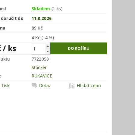
ost
Skladem
(1 ks)
doručit do
11.8.2026
ena
89 Kč
4 Kč
(–4 %)
č
/ ks
duktu
7722058
Stocker
e
RUKAVICE
Tisk
Dotaz
Hlídat cenu