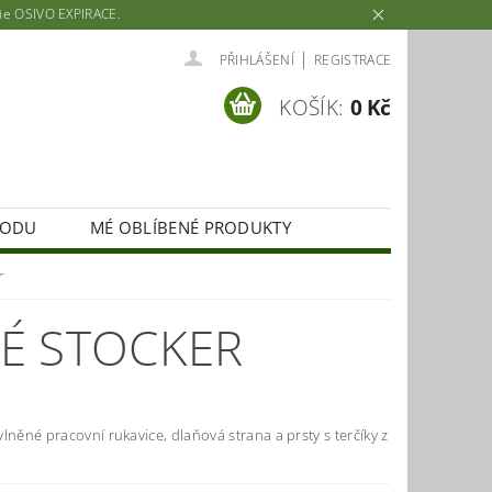
rie OSIVO EXPIRACE.
|
PŘIHLÁŠENÍ
REGISTRACE
KOŠÍK:
0 Kč
HODU
MÉ OBLÍBENÉ PRODUKTY
r
É STOCKER
lněné pracovní rukavice, dlaňová strana a prsty s terčíky z