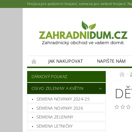
Hnojiva pro podzimní hnojení, semena pro zelené hnojení. Najd
JAK NAKUPOVAT
NAPIŠTE NÁM
DÁRKOVÝ POUKAZ
DĚ
OSIVO ZELENINY A KVĚTIN
SEMENA NOVINKY 2024-25
SEMENA NOVINKY 2026
SEMENA ZELENINY
SEMENA LETNIČKY