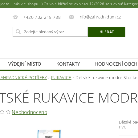
ete u nás v e-shopu :-) Osivo s blížící se expirací 12/2026 se slevou! Katego
info@zahradnidum.cz
+420 732 219 788
VÝDEJNÍ MÍSTO
KONTAKTY
HODNOCENÍ OBC
ZAHRADNICKÉ POTŘEBY
RUKAVICE
Dětské rukavice modré Stocke
TSKÉ RUKAVICE MODR
Neohodnoceno
Dětské bav
PVC